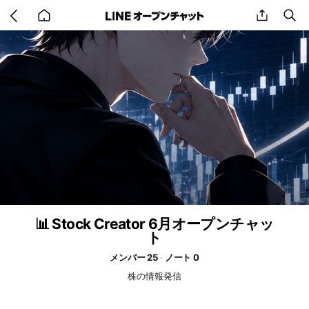
Go
share
se
back
to
home
📊 Stock Creator 6月オープンチャッ
ト
メンバー 25
ノート 0
株の情報発信