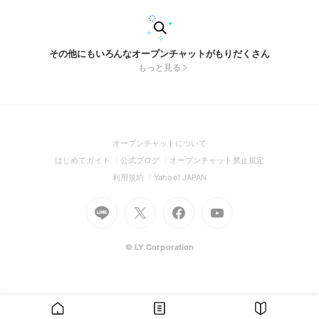
その他にもいろんなオープンチャットがもりだくさん
もっと見る
(Open
オープンチャットについて
in
(Open
(Open
(Open
はじめてガイド
公式ブログ
オープンチャット禁止規定
a
in
in
in
(Open
(Open
利用規約
Yahoo! JAPAN
new
a
a
a
in
in
window)
Go
new
Go
new
Go
Go
new
a
a
to
window)
to
window)
to
to
window)
new
new
Line
X
Facebook
Youtube
window)
window)
(Open
(Open
(Open
(Open
© LY Corporation
in
in
in
in
a
a
a
a
new
new
new
new
window)
window)
window)
window)