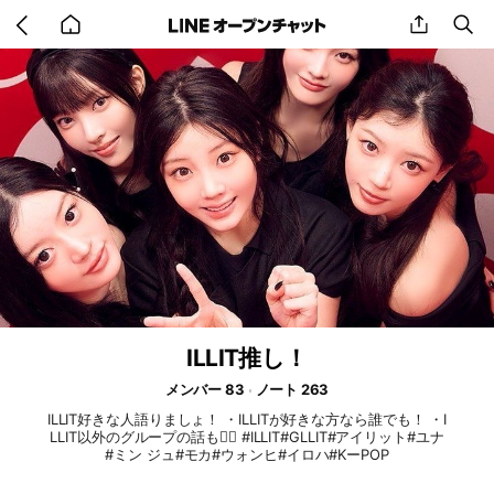
Go
share
se
back
to
home
ILLIT推し！
メンバー 83
ノート 263
ILLIT好きな人語りましょ！ ・ILLITが好きな方なら誰でも！ ・I
LLIT以外のグループの話も🙆‍♀️ #ILLIT#GLLIT#アイリット#ユナ
#ミン ジュ#モカ#ウォンヒ#イロハ#KーPOP