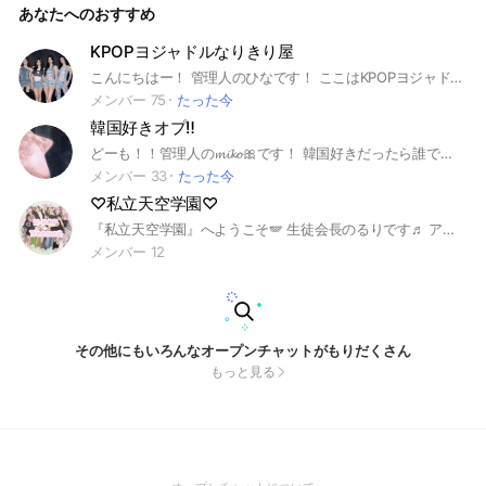
あなたへのおすすめ
KPOPヨジャドルなりきり屋
こんにちはー！ 管理人のひなです！ ここはKPOPヨジャドル(女子アイドル)になりきったり架空KPOP(自分で作ったグループなど)アイドルとしてデビューして架空で LIVEやイベントをしたりグッズを出したりできるところですっ！ 〇〇のマネージャーやファンでも⭕️です！ 例aespaのマネージャー、カリナのファンなどなど 解散したグループでも⭕️ですっ！(例IZ*ONEなど)ソロも⭕️です！(イェナ、ユリなどなど) ルール 1即抜け、無言抜けをしない 2KPOP、ヨジャドルの悪口を言わない 3荒らしをしない 4人の嫌がることをしない言わない 5アイコンはなりきりする子のアイコンにしてください(ケミ作ったらそのことペアかも？です！) 6マスターさん、マスタニムさんの写真は加工＆アイコンにしないでください！ 何かあっても自己責任です 7写真をノートに投稿する時は投稿するメンバーの名前のハッシュタグお願いします！カタカナで！ 詳しいルール中でっ！ ルールは絶対守ってください！守らない方は強制退会させていただきます みんなで楽しいオプにしよう！ 開設日2026年(令和8年)3月15日 #aespa#IVE#LeSserafim#TWICE#BABYMONSTER#ILLIT#HEARTS2HEATS#KPOP#なりきり#なりきり屋
メンバー 75
たった今
韓国好きオプ‼️
どーも！！管理人の‪𝓶𝓲𝓴𝓸🎀です！ 韓国好きだったら誰でもOK👌 K‐popでもドラマでもなんでも良！ 今なら古参なれるよ？？？ なんと、、副官にまでなれちゃいます…！(新規でもなれる！) しかも夜8時からクイズやってるとか楽しすぎない！？ (ガチ楽しーよ？) まじで暇すぎるんで誰か入ってね！！？ 即抜け❌ アンチ、荒らし❌ ここまで見たらきてくれる？？ 中で待ってるよぉぉ‼️ #韓国 #K‐pop #韓ドラ #韓国ドラマ #韓オプ #IVE #ILLIT #俳優 #女優 #tws #BABYMONSTER #straykids #IZ*ONE
メンバー 33
たった今
♡私立天空学園♡
『私立天空学園』へようこそ🪽 生徒会長のるりです♬ アイコンをK-POPTREASUREにしてある理由は👉️ここのオプで話したこと、楽しんだこと、、そんな楽しい思い出を自分の人生の中で大切なものとして残して欲しいからっ♬ 今なら加工もらえちゃうかもっ？ 文化祭やるよー!! 『見学の方へ』 名前の隣に🔍️をつけて欲しいです♬ 3日経ったら入るか入らないか決めてほしいな💕 入ってくれた場合には転入生として優しくお迎えします♬ ♡内容 ここへ入ってくれた方は、私立天空学園の生徒となります💓 ここでは、K-POPにまつわる授業をします♪ 普通の学校とは違い、平日は16:00から20:00まで、休日は13:00〜20:00まで授業をします♬自分の取りたい授業を選んでその時間帯に参加できるようにしましょう♫（参加できなくても構いませんが、できるだけ見れるよう頑張りましょうっ♡）授業がないときは、たくさんお話しましょう🔥 放課後は何をしても構いませんが、22:30までのトークでお願いします🙏 副会長や書記も人が集まったら決めます💕 ♡サブオプ ①加工ラボ🧪 ②生徒会🎀 ③校庭🏡 ④深夜の教室🫧 ⑤宣伝教室🗒️ ⑥体育館🎪 #K-POP#韓国#アイドル#学校 #DIVE #TWICE #aespa #BLACKPINK #NCT #ILLIT #Heart2Hearts #Kiikii #UNIS #少女時代 #2NE1 #NewJeans #LE SSERAFIM #SEVENTEEN #ENHYPEN #I-DLE #ITZY #TXT #TWS #2PM1 #CORTIS #BABYMONSTER
メンバー 12
その他にもいろんなオープンチャットがもりだくさん
もっと見る