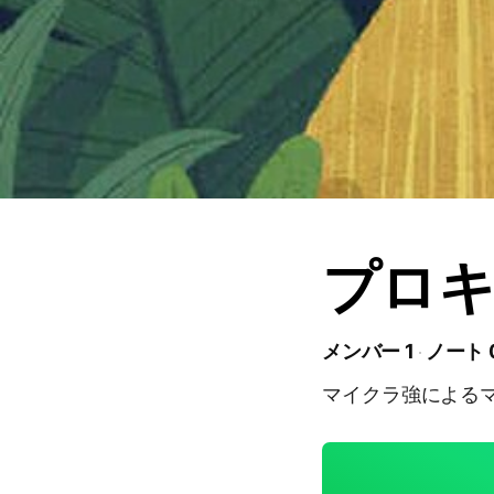
プロ
メンバー 1
ノート 
マイクラ強による