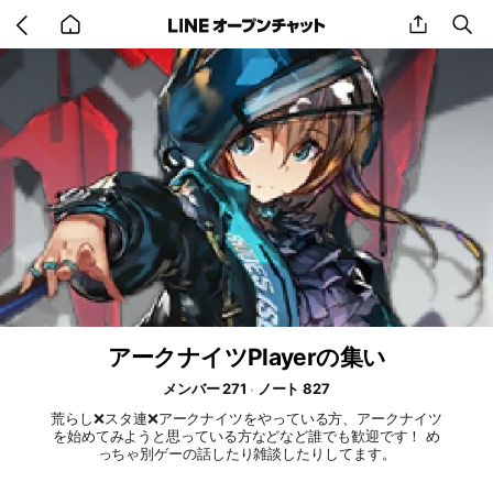
Go
share
se
back
to
home
アークナイツPlayerの集い
メンバー 271
ノート 827
荒らし❌スタ連❌アークナイツをやっている方、アークナイツ
を始めてみようと思っている方などなど誰でも歓迎です！ め
っちゃ別ゲーの話したり雑談したりしてます。