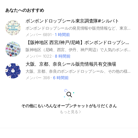
ル #愛知県 #愛知 #名古屋 #名古屋市 #
あなたへのおすすめ
ボンボンドロップシール東京調査隊#シルパト
ボンボンドロップシールの発見情報や販売情報など、東京の情報をみんなで調査するオプチャです。#シルパト#ボンドロ#シル活
メンバー 6891
1 時間前
【阪神地区 西宮/神戸/尼崎】ボンボンドロップシール情報共有
阪神地区（尼崎、西宮、伊丹、神戸周辺）で人気のボンボンドロップシール（ぷっくり立体シール）の入荷情報、在庫状況、販売店目撃情報、交換会イベントなどを共有するオープンチャットです。クーリアやサンリオ、ミッフィーなどのキャラクターシールを中心に、リアルタイムで情報を交換しましょう！
メンバー 1022
8 時間前
大阪、京都、奈良シール販売情報共有交換場
大阪、京都、奈良のボンボンドロップシール、その他の様々なシールの販売情報を交換したい人が集まる場所です✨
メンバー 398
6 時間前
その他にもいろんなオープンチャットがもりだくさん
もっと見る