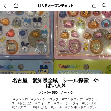
Go
share
se
back
to
home
名古屋 愛知県全域 シール探索 や
ばい人❌
メンバー 550
ノート 0
#ボンドロ #ボンボンドロップ #プチドロップ #プチド
ロ #おはじき #ウォーター #コットンパフィ #サンリオ
#ディズニー #ちいかわ #シール #ボンボンドロップシー