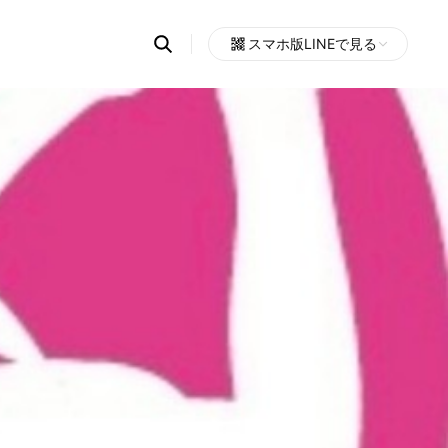
Search
スマホ版LINEで見る
OpenChats
Open
or
search
messages
area