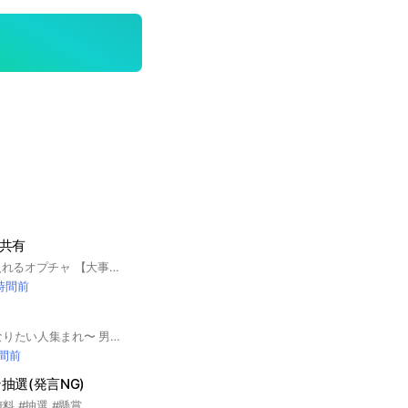
、共有
#雑談❎ #重い人も入れるオプチャ 【大事なノート見てください】 #SixTONES出演情報 #挨拶不要 回答は必ず｢○｣のみでお願いします。 それ以外は削除させていただきます。
 時間前
可愛く/かっこよくなりたい人集まれ〜 男女/年齢関係なく気軽に入ってね♡ 即抜け❌((宣伝して抜けるとかありえないかんね？ 荒らし・下ネタ❌((強制退会・通報しちゃうぞ(ˊᗜˋ) 垢抜けとメチャクチャ関係ない話はやだよ。もし、辞めなかったら他の人の迷惑になるんですぐ蹴ります。 それと～、垢抜け参考書だから、ノートを垢抜けするための参考書のような形で作っていって欲しいなとおもいます(*^^*)自己紹介控えて欲しいです。 ※少し通知多め♡ んじゃ、中で待ってますんで、早く入ってちょうだい(っ˙˘˙)っ #垢抜け#男女兼用#可愛くなりたい#かっこよくなりたい#ファッション#メイク#髪型#ダイエット#スタイル#モテたい#オススメ
時間前
抽選(発言NG)
無料 #抽選 #懸賞