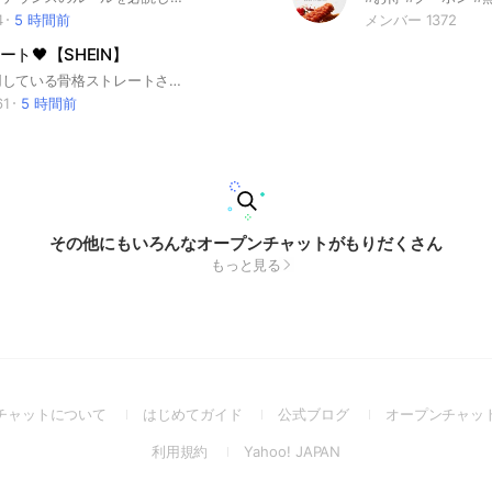
4
5 時間前
メンバー 1372
ト🖤【SHEIN】
SHEINを利用している骨格ストレートさんのための情報交換オプチャ！ 目的にあわせてご参加ください♡ 【メインのオープンチャット】 SHEINの商品についての質問、レビューなど 【サブトークルーム】 ｢クーポン情報🎁｣ 似合う服を買って可愛くなりましょう🎀 大事なノート、アナウンスを必ず確認してください- ̗̀📢 骨格ストレートの情報が欲しい方であれば性別関係なく入っていただいて構いません！ ⚠荒らし目的の方はご遠慮ください。 またSHEINの商品であっても骨格に関係のある商品以外の話はお控えください。 多くの人が気持ちよく利用できるようご協力をお願いします🙇🏻‍♀️ #SHEIN#シーイン#垢抜け#骨格ストレート#骨スト#ファッション#クーポン
1
5 時間前
その他にもいろんなオープンチャットがもりだくさん
もっと見る
(Open
(Open
(Open
チャットについて
はじめてガイド
公式ブログ
オープンチャッ
in
in
in
(Open
(Open
利用規約
Yahoo! JAPAN
a
a
a
in
in
new
new
new