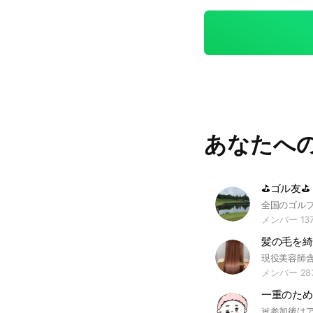
あなたへ
⛳ゴル友⛳
メンバー 13
髪の毛を綺
メンバー 28
一重のため