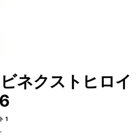
ナビネクストヒロイ
6
 1
ル