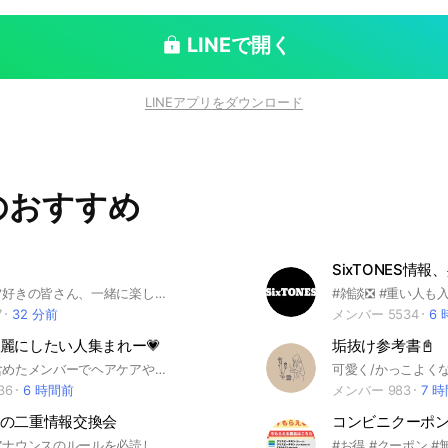
LINEで開く
LINEアプリをダウンロード
のおすすめ
SixTONES情報
全国のゴルフ好きの皆さん、一緒に楽しいゴルフトークをしましょう。 もっと上手くなりたい方、ラウンドメンバーが欲しい方等、まずは覗いてみませんか？ ⛳️ゴル友⛳️メンバーだけのゴルフコンペもあります。（希望者のみ） 各地区のメンバー同士のラウンドや練習会等もあります！ 上級者から初心者、男性も女性も、皆さん楽しい仲間がきっと歓迎してくれます。 もちろんゴルフ以外のトーク（趣味や各地区の名物や名所等）も、沢山楽しめます。 スムーズにチャットが出来るように、皆さんハンドルネームの後ろに、『所在地、性別、年齢（女性は無し）』等が記入していますのでトークがしやすいです。 入会されたら(上)上のアナウンス欄に記入の仕方が書いてありますので、新規さんも、ご協力をお願いします🤲
7
32 分前
メンバー 5534
6
麗にしたい人集まれー💗
垢抜け参考書📓
現役美容師含めたメンバーでヘアケアやヘアケア用品、正しい毛髪知識や、知って得する豆知識、ヘアスタイルのご相談や口コミなど共有できる環境です！
36
6 時間前
メンバー 983
7 
の二重情報交換会
コンビニクーポン
🚨参加後はアナウンスのルールを必読してくださるよう､お願いいたします！参加時､退出時の挨拶は不要です🙅‍♀️🚨 一重で悩む女の子のためのアイプチのコツや実際に二重になった方法などの情報交換の場です♡ 二重整形レポ､癖付けで二重になった方法などは後で見返せるようにノートへの投稿をして頂けると大変助かります(՞ . .՞)" ノートに二重に関する情報がたくさんございますので､良ければ閲覧してみてください､沢山の情報共有お待ちしております☺︎☺︎
#お得 #クーポン #