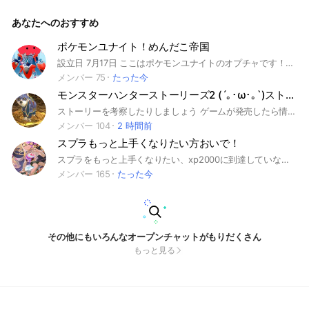
迎！ 装備、スキルなんでもご相談OK 一人で悩まず皆で相談し
ながら楽しくプレイをしましょ😆 ※ルールに関しては最低限の
あなたへのおすすめ
ルールを守ってください！ 入室した方はノートの確認と自己
紹介を記入してください！
ポケモンユナイト！めんだこ帝国
設立日 7月17日 ここはポケモンユナイトのオプチャです！募集や相談、雑談、味方への愚痴など、色々OK！(一部は専用のサブトークをお使いください) 初心者、復帰勢、カジュアル勢からガチ勢まで誰でも歓迎！！ 迷惑行為、悪口、荒らしなどはもちろん禁止です！❌ 以下検索用 #ポケモンユナイト #ポケモン #ユナイト #ポケユナ #キュワワー #ストライク #めんだこ #メンダコ #ポケポケ #オプチャ #オープンチャット#パーモット#マッシブーン#メガルカリオ#メガリザードン
メンバー 75
たった今
モンスターハンターストーリーズ2 (´｡･ω･｡`)ストーリーズ1プラス
ストーリーを考察したりしましょう ゲームが発売したら情報交換ネタバレ禁止です 今回初めてやる人前作をやってた人大歓迎です ストーリーズ1.2どちらともになりました 共同クエスト #モンハン #モンハンストーリーズ #モンハンストーリーズ2 #モンスターハンター #モンスターハンターストーリーズ #モンスターハンターストーリーズ2 ＃初めての人大歓迎 #まったりのんびり #discord有り #ストーリーズ1 #SRチケット配る ＃金チケ配る #PS
メンバー 104
2 時間前
スプラもっと上手くなりたい方おいで！
スプラをもっと上手くなりたい、xp2000に到達していないあなた！このオプチャに入ってあなたも上位勢への第一歩を踏み出そう！週に１回大会を開きます！最高に仲がいい人たちがたくさんいます！雑談全然できます！ライトできなくても全然大丈夫！ #スプラ#スプラトゥーン#スプラトゥーン3#xp#xp2000#スプラトゥーン2#大会#スプラ大会#スプラトゥーン大会#大会#雑談#スプラ雑談#ライト#ライブトーク#スプラライト#スプラトゥーンライト#スプラライブトーク
メンバー 165
たった今
その他にもいろんなオープンチャットがもりだくさん
もっと見る