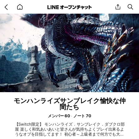
Go
share
se
back
to
home
モンハンライズサンブレイク愉快な仲
間たち
メンバー 60
ノート 70
【Switch限定】 モンハンライズ．サンブレイク．ダブクロ部
屋 楽しく和気あいあいと皆さんが気持ちよくプレイ出来るよ
うなオプを目指してます！ 初心者～上級者まで何方でも大歓