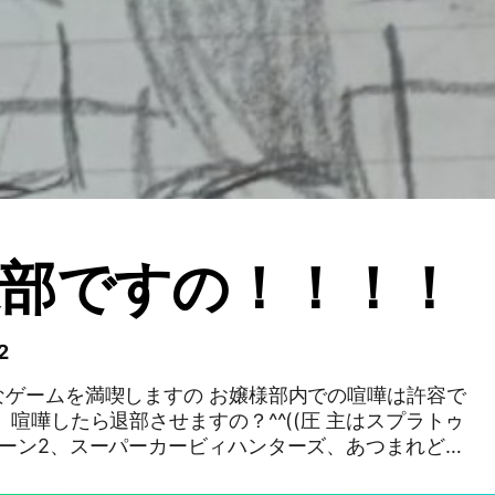
部ですの！！！！
2
なゲームを満喫しますの お嬢様部内での喧嘩は許容で
 喧嘩したら退部させますの？^^((圧 主はスプラトゥ
ゥーン2、スーパーカービィハンターズ、あつまれどう
すの！