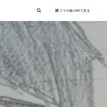
Search
スマホ版LINEで見る
OpenChats
Open
or
search
messages
area