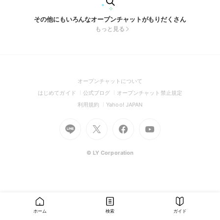
その他にもいろんなオープンチャットがもりだくさん
もっと見る
(Open
オープンチャットについて
in
(Open
(Open
(Open
はじめてガイド
公式ブログ
オープンチャット禁止規定
a
in
in
in
(Open
(Open
利用規約
Yahoo! JAPAN
new
a
a
a
in
in
window)
Go
new
Go
new
Go
Go
new
a
a
to
window)
to
window)
to
to
window)
new
new
Line
X
Facebook
Youtube
window)
window)
(Open
(Open
(Open
(Open
© LY Corporation
in
in
in
in
a
a
a
a
new
new
new
new
window)
window)
window)
window)
ホーム
検索
ガイド