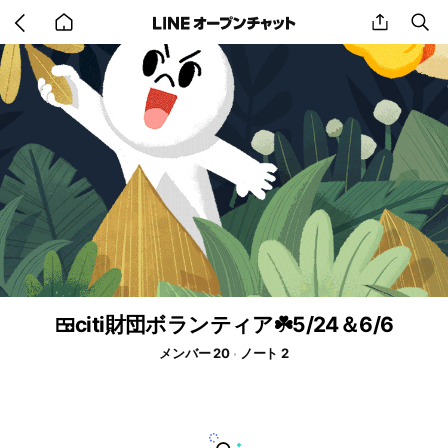
Go
share
se
back
to
home
🍱citi財団ボランティア☘️5/24＆6/6
メンバー 20
ノート 2