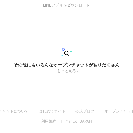
LINEアプリをダウンロード
その他にもいろんなオープンチャットがもりだくさん
もっと見る
(Open
(Open
(Open
チャットについて
はじめてガイド
公式ブログ
オープンチャッ
in
in
in
(Open
(Open
利用規約
Yahoo! JAPAN
a
a
a
in
in
new
new
new
a
a