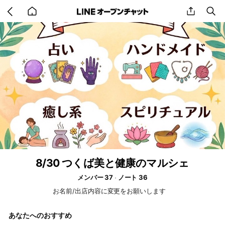
Go
share
se
back
to
home
8/30 つくば美と健康のマルシェ
メンバー 37
ノート 36
お名前/出店内容に変更をお願いします
あなたへのおすすめ