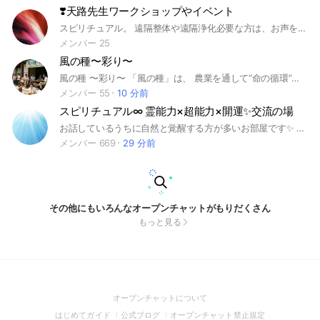
❣️天路先生ワークショップやイベント
スピリチュアル。 遠隔整体や遠隔浄化必要な方は、お声をかけてください💕天路
メンバー 25
風の種〜彩り〜
風の種 〜彩り〜 「風の種」は、 農業を通して“命の循環”を学び、 人と人のあいだに“出会いと可能性の種”を蒔く場です。 これからの風の時代は、 力や競争ではなく、 想い・ご縁・個性が軽やかに緩やかにつながり、広がっていく時代。 この場所では、 ヒーリング、農業、カウンセリング、ヨガ、瞑想、教育、 それぞれの「得意」が種となり、 誰かの人生にそっと風に乗って届いていきます。 人の揚げ足を取るのではなく、 違いを認め、支え合い、讃え合うこと。 ひとつの種が芽吹き、花となり、実となり、 やがて彩り豊かな輪になっていく。 「風の種 〜彩り〜」は、 そんな循環を、古民家というあたたかな場から育てていく 共創型コミュニティです。 #古民家 #コミュニティ #農業 #応援
メンバー 55
10 分前
スピリチュアル∞ 霊能力×超能力×開運✨交流の場
お話しているうちに自然と覚醒する方が多いお部屋です✨ 開運・能力開花したい方も、ただスピリチュアルがお好きな方も、 不思議体験について情報交換したい方も大歓迎です😊 ご参加条件（必読）👇 ✅承認は次のページで質問に ご回答いただけた方に限ります ✅他者とかぶりにくいお名前と プロフ画像をご設定ください ⚠︎実名・活動名・顔写真は禁止 ⚠︎「ちゃん」など敬称は除いて登録 ⚠︎読めない、呼びづらいなど 名前として成立していないものはNG ✅皆が過ごしやすい場にするため ご参加後は大事なノートの 【お願い・ルール】をご一読ください🫶 ・・・ 一緒に目に見えない世界について 情報交換を楽しみましょう✨ スピリチュアルに関する質問も遠慮なく🍀 ご参加お待ちしております😌 管理人 はる🪷 🌏魂・記憶 前世、過去世、転生、輪廻、カルマ ワンネス、アカシックレコード 🛸宇宙・多次元 パラレルワールド、アセンデッドマスター ノンデュアリティ、宇宙人、UFO 🪐使命・目覚め スターシード、ライトワーカー、インディゴチルドレン クリスタルチルドレン、レインボーチルドレン ⭐️超感覚・覚醒 霊力、透視、念力、テレパシー、予知 第三の目、松果体、エンパス ☀️エネルギー・活性化 波動、瞑想、ヨーガ、チャクラ、オーラ、クンダリーニ、水晶、フラーレン 祈り、引き寄せ、アファメーション、アセンション 🔮占い・予言 霊視、チャネリング、占星術、タロット、オラクルカード ペンデュラム、数秘術、手相、九星気学、風水 💓ヒーリング・浄化 レイキ、氣功、ヒプノセラピー グラウンディング、結界 👻霊魂 先祖霊、地縛霊、浄霊、除霊、お祓い 👼守護 主護霊、指導霊、支配霊、自然霊 ハイヤーセルフ、真我、天使、龍神 🐉眷属・精霊 龍、天狗、狐、狛犬、蛇 妖怪、妖精、ユニコーン 🛕古代文明 レムリア、アトランティス、ムー、縄文 📚神話・書物 ギリシャ神話、北欧神話、聖書 古事記、日本書紀、日月新示 👣道・宗教 神道、仏教、陰陽道、キリスト教 イスラム教、ヒンズー教、ユダヤ教 🎵趣味 神社仏閣参拝、パワースポット巡り 🖌神代文字・神聖幾何学 龍体文字、カタカムナ、ヲシテ文字 フトマニ図、トーラス、フラワーオブライフ 🧠人智 哲学、心理学、量子力学
メンバー 669
29 分前
その他にもいろんなオープンチャットがもりだくさん
もっと見る
(Open
オープンチャットについて
in
(Open
(Open
(Open
はじめてガイド
公式ブログ
オープンチャット禁止規定