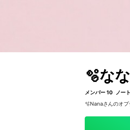
🫧な
メンバー 10
ノート
🫧Nanaさんのオ