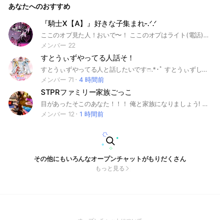
あなたへのおすすめ
われるようなアイコン)
『騎士X【A】』好きな子集まれ‐.ᐟ‪‪‬.ᐟ‪‪‬
ここのオプ見た人！おいで〜！ ここのオプはライト(電話)したり、ナイトX(A)について語り合う所だよ！！ 雑談もしよね(*≧∀≦*)もちろん勉強会もいいよ！イラスト貼り付けもいいよ！！ あ！チラ見で試しに入ってもいいよ！自分に合わない時は試しに入ったよ〜って言うのを言ってから抜けてほしい！！ 宣伝もいいよ〜宣伝した後抜けるなら言ってね！！ みんな優しくて喧嘩のない所だよ！安心してきてねっタメ口でもおっけ〜！ すぐみんなと仲良くなれるよ！ ルール！ 例えば… ポイント目当てで入る 出会い厨 ストーカー行為(1回で蹴ります) 何かの勧誘 荒らし目的(1回で蹴ります) 自分の作ったものじゃないものを自作発言 無断転載 (1回で蹴ります) 推し様の悪口を言う 人が不快になる発言を言う (1回で蹴ります)を書いてないルールは2回破ったら蹴っちゃうからよろしくね、、(ごめんね) ルール見たかな？みんなよろしくね(*´꒳`*)
メンバー 22
すとうぃずやってる人話そ！
すとうぃずやってる人と話したいです‪ෆ‪.*･ﾟ すとうぃずしてたら騎士A推しでも、AMPTAK推しでも、めておら推しでも、すにすて推しでも、その他推し活している人でも入って欲しいです！！(*´˘`*)♡ 入ったら大事なノートを見てくださいっ！ あ…できればメルトくん推しの方は入らないでいただきたい… リスナー同士 仲良く会話しませんか？ 同担拒否の人は入らないでください 荒らし、喧嘩、即抜けは禁止です❌ ルールを守って話しましょう！ #すとぷり #莉犬 #ころん #るぅと #ジェル #さとみ #ななもり。#STPR #すとぷり
メンバー 71
4 時間前
STPRファミリー家族ごっこ
目があったそこのあなた！！！ 俺と家族になりましょう! みんなで楽しく過ごしましょ⁉︎ 家族ごっこはいっても 推しの枠に入れないんでしょ！？ ここなら可能な限りできる! 主は、あっきぃ＆ぷりっつです！ メンバーのペット役もあります! #STPR #家族ごっこ
メンバー 12
1 時間前
その他にもいろんなオープンチャットがもりだくさん
もっと見る