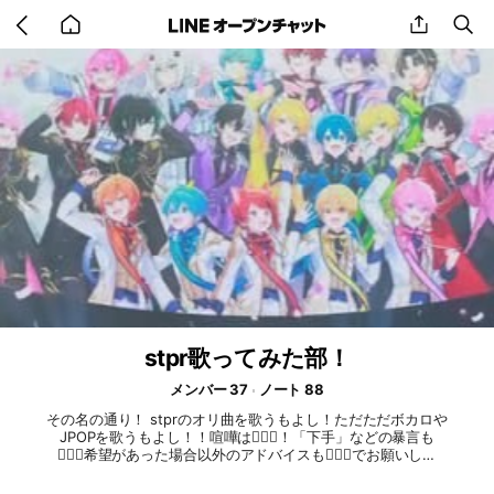
Go
share
se
back
to
home
stpr歌ってみた部！
メンバー 37
ノート 88
その名の通り！ stprのオリ曲を歌うもよし！ただただボカロや
JPOPを歌うもよし！！喧嘩は🙅🏻‍♀️！「下手」などの暴言も
🙅🏻‍♀️希望があった場合以外のアドバイスも🙅🏻‍♀️でお願いしま
す！みんなが気持ちよく歌える場にしたいです！ 注意⚠️ 初期
アイコン、公式アイコンは🙅🏻‍♀️ (公式アイコンとは本人と間違