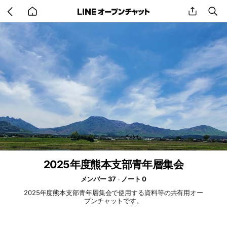
Go
share
se
back
to
home
2025年度熊本支部青年層集会
メンバー 37
ノート 0
2025年度熊本支部青年層集会で使用する資料等の共有用オー
プンチャットです。