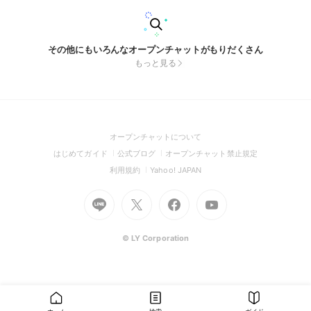
その他にもいろんなオープンチャットがもりだくさん
もっと見る
(Open
オープンチャットについて
in
(Open
(Open
(Open
はじめてガイド
公式ブログ
オープンチャット禁止規定
a
in
in
in
(Open
(Open
利用規約
Yahoo! JAPAN
new
a
a
a
in
in
window)
Go
new
Go
new
Go
Go
new
a
a
to
window)
to
window)
to
to
window)
new
new
Line
X
Facebook
Youtube
window)
window)
(Open
(Open
(Open
(Open
© LY Corporation
in
in
in
in
a
a
a
a
new
new
new
new
window)
window)
window)
window)