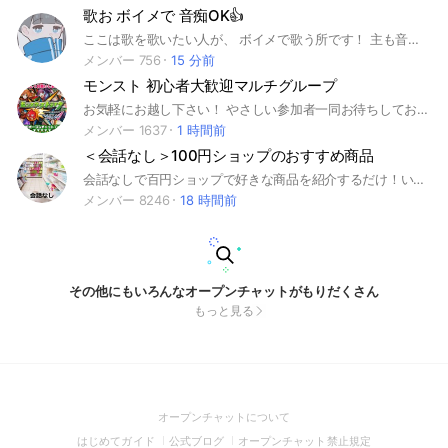
歌お ボイメで 音痴OK👍
ここは歌を歌いたい人が、 ボイメで歌う所です！ 主も音痴なんで、音痴大歓迎です。自信を持って歌おー！！ ⚠️荒らしはやめてください⚠️ みんなと楽しく歌いたいので、 やめて〜！！ 是非入ってくれたらうれしいです！
メンバー 756
15 分前
モンスト 初心者大歓迎マルチグループ
お気軽にお越し下さい！ やさしい参加者一同お待ちしております。 コラボを全力でやります。 モンストマルチ用グループとなります。 初心者さんのサポートを行っております。 その他、メダル、神殿専用系列グループがあります。 #チョイス #チョイスガチャ #マルチガチャ #モンスターストライク #モンスト #もんすと #コラボ #こらぼ #運極 #モンストの日 #超究極 #もんすと #DNA #大規模 #最大 #初心者 #初心者歓迎 #コイン #オラコイン #鬼滅 #守護 #守護獣 #絆のカケラ #超究極 #マルチ募集 #XFLAG #PARK #XFLAG PARK 2022 #エックスフラッグ #えっくすふらっぐ #フラパ #ふらぱ #秘海 #秘海の冒険船
メンバー 1637
1 時間前
＜会話なし＞100円ショップのおすすめ商品
会話なしで百円ショップで好きな商品を紹介するだけ！いい商品に出会えますように！ #DAISO #ダイソー #seria #セリア #cando #キャンドゥ #雑貨 #ワンコイン #100均 #100円 #百均
メンバー 8246
18 時間前
その他にもいろんなオープンチャットがもりだくさん
もっと見る
(Open
オープンチャットについて
in
(Open
(Open
(Open
はじめてガイド
公式ブログ
オープンチャット禁止規定