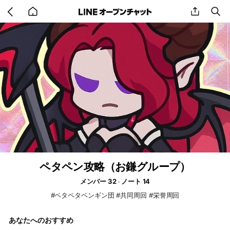
Go
share
se
back
to
home
ペタペン攻略（お鎌グループ）
メンバー 32
ノート 14
#ペタペタペンギン団 #共同周回 #栄誉周回
あなたへのおすすめ