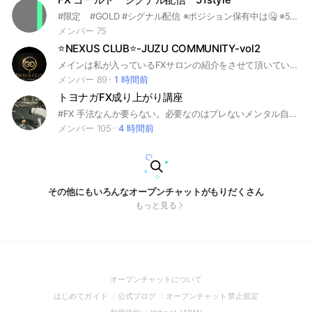
#限定 #GOLD #シグナル配信 ※ポジション保有中は🤐 ※51styleの全体お知らせをします おまけで #マイニングアプリ #PiNetwork #GoMining #パイネットワーク #ゴーマイニング 両マイニングの情報共有もしております。 #Crypto.com #クリプトドットコム を追加予定です。こちらステーキングです。
メンバー 75
⭐️NEXUS CLUB⭐️-JUZU COMMUNITY-vol2
メインは私が入っているFXサロンの紹介をさせて頂いています。 後、トレード仲間を探してます💻💹 他には私が人柱になった後、素晴らしいと思った案件を紹介して人と人をお繋ぎしたりもしています。 https://lin.ee/VWeJHMK #無料配信 #バイナリーオプション #FX #ツール #補助ツール #裁量 #1分取引 #５分取引 #相場 #為替介入 #日銀 #USD/JPY #日銀 #ドル円
メンバー 89
1 時間前
トヨナガFX成り上がり講座
#FX 手法なんか要らない。必要なのはブレないメンタル自分と向き合う志のみ
メンバー 105
4 時間前
その他にもいろんなオープンチャットがもりだくさん
もっと見る
(Open
オープンチャットについて
in
(Open
(Open
(Open
はじめてガイド
公式ブログ
オープンチャット禁止規定
a
in
in
in