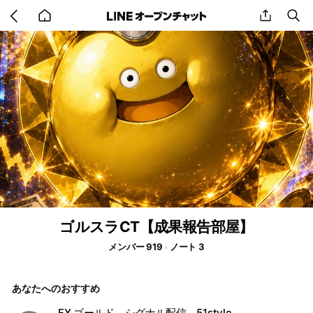
Go
share
se
back
to
home
ゴルスラCT【成果報告部屋】
メンバー 919
ノート 3
あなたへのおすすめ
FX ゴールド シグナル配信 51style