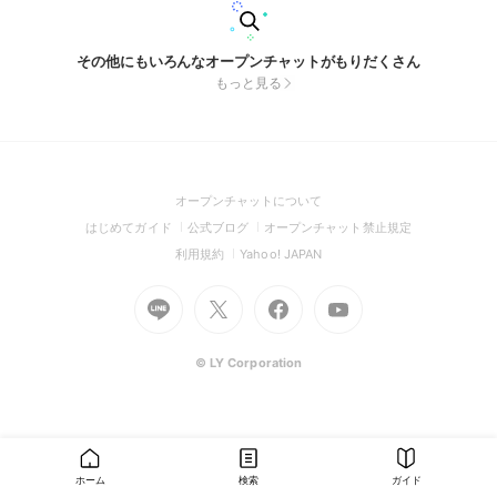
その他にもいろんなオープンチャットがもりだくさん
もっと見る
(Open
オープンチャットについて
in
(Open
(Open
(Open
はじめてガイド
公式ブログ
オープンチャット禁止規定
a
in
in
in
(Open
(Open
利用規約
Yahoo! JAPAN
new
a
a
a
in
in
window)
Go
new
Go
new
Go
Go
new
a
a
to
window)
to
window)
to
to
window)
new
new
Line
X
Facebook
Youtube
window)
window)
(Open
(Open
(Open
(Open
© LY Corporation
in
in
in
in
a
a
a
a
new
new
new
new
window)
window)
window)
window)
ホーム
検索
ガイド