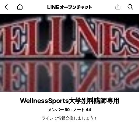
Go
share
se
back
to
home
WellnessSports大学別科講師専用
メンバー 50
ノート 44
ラインで情報交換しましょう！