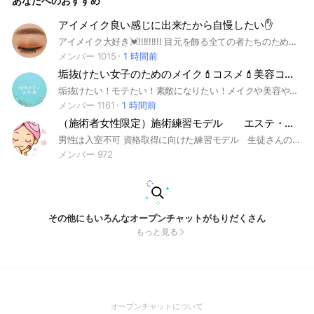
あなたへのおすすめ
アイメイク良い感じに出来たから自慢したい✋
アイメイク大好き💓!!!!!!!!! 目元を飾る全ての者たちのためのコミュニティです😍 アイシャドウ/カラコン/アイライナー/マスカラ/涙袋/カラーコスメなど... 気になるアイテムやメイク方法、お悩みなどを投稿して教えてね✨ ※出入り自由 ※見る専も大歓迎!!!
メンバー 1015
1 時間前
垢抜けたい女子のためのメイク💄コスメ💄美容コミュニティ
垢抜けたい！モテたい！素敵になりたい！メイクや美容やコスメを変えて自分を成長させたい女性のためのコミュニティです。監修は美容カウンセラー&エステシャンのsalon kinoeさんです。
メンバー 1161
1 時間前
（施術者女性限定）施術練習モデル エステ・ネイル・ボディケアマッサージ・マツエク 美容全般
男性は入室不可 資格取得に向けた練習モデル 生徒さんの練習モデル 技術向上目的 新メニューのモニター などなどの練習モデルと術者のマッチング専用 #エステ #ネイル #アロマ #練習モデル #カットモデル #モニター #格安 #無料モニター #リラクゼーション #綺麗になりたい #女子力 #悩み
メンバー 972
その他にもいろんなオープンチャットがもりだくさん
もっと見る
(Open
オープンチャットについて