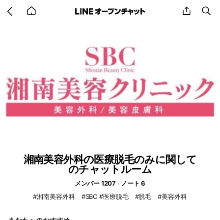
Go
share
se
back
to
home
湘南美容外科の医療脱毛のみに関して
のチャットルーム
メンバー 1207
ノート 6
#湘南美容外科 #SBC #医療脱毛 #脱毛 #美容外科