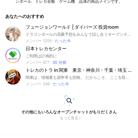
ンボール トレカ全般 ゲーム機 品薄の商品メインです。
あなたへのおすすめ
フュージョンワールド | ダイバーズ 投資room
ドラゴンボールの高騰予想をみんなで話し合うオープンチャットです。 ※ルールは簡単。否定しない事。
メンバー 1206
たった今
日本トレカセンター
ご利用は計画的に
メンバー 877
30 分前
トレカのトラ in 関東 東京・神奈川・千葉・埼玉 ポケカ再販/抽選/相場
関東は、情報量も競争率も別格。 だからこそ、 ここを取った者が全国の流れを読める。 🐅参加説明 ─トラは、ついに最大市場へ踏み込む。 大阪で牙を研ぎ、 中部へ縄張りを広げた猛獣たちは、 次なる戦場として 東京・関東エリアへ侵攻する。 「トレカのトラ in 関東」は、 東京を中心に、神奈川・千葉・埼玉・茨城・栃木・群馬までを拾う ポケモンカード主軸の 再販・抽選・販売・相場共有の実戦基地🐅 舞台は関東。 秋葉原、池袋、新宿、渋谷、横浜、千葉、埼玉── 全国でもっとも情報が動き、 もっとも獲物が集まり、 もっとも競争が激しい最大戦場。 再販情報。 抽選情報。 店頭販売。 入荷気配。 プレ値の動き。 BOX・シングルの相場。 関東は、待っている者から置いていかれる。 人が多い。 店舗も多い。 情報も多い。 だがその分、遅れた者には何も残らない。 拾える者だけが拾い、 読める者だけが先に動き、 情報の価値を理解している者だけが喰える。 大阪で生まれたトラの群れは、 中部を越え、 いま関東最大市場へ牙を立てる。 ここに集うのは、 “情報の価値”を理解し、 現場でも電脳でも動ける実行者たち。 ただ見るだけの者ではなく、 関東の流れを掴み、 共有し、 次の獲物を取りに行く者を歓迎する。 ⸻ 【この部屋でできること】 ・東京、関東エリアの再販・抽選情報共有 ・ポケカ、ワンピ、遊戯王などの販売情報共有 ・店頭販売、入荷、販売開始の速報共有 ・プレ値の相場観・高騰予測 ・BOX、シングルの戦略的評価 ・現場派、電脳派問わず実行者歓迎 ・関東圏の店舗別、地域別の動きの共有 ⸻ 【対象エリア】 東京 / 秋葉原 / 池袋 / 新宿 / 渋谷 / 町田 神奈川 / 横浜 / 川崎 千葉 / 船橋 / 柏 埼玉 / 大宮 / 川越 茨城 / 栃木 / 群馬 その他、関東エリア全般 ⸻ 【注意事項】 ・誹謗中傷、暴言 → 追放 ・荒らし、妨害行為 → 即対応 ・無断再参加 → 禁止 ・情報を抜くだけの者 → 餌になるだけ ・店舗、個人への迷惑行為は禁止 ・情報の価値がわかる者のみ歓迎 ⸻ 💀「最大市場で喰えない者は、どこでも喰えない。」 💰「ここでは“情報”が金になる。」 🐅「牙を研げ。関東を獲れ。 ──トレカのトラ in 関東」 ⸻
メンバー 246
たった今
その他にもいろんなオープンチャットがもりだくさん
もっと見る