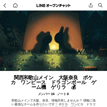
Go
share
se
back
to
home
関西和歌山メイン 大阪奈良 ポケ
カ ワンピース ドラゴンボール ゲ
ーム機 ゲリラ 💰
メンバー 24
ノート 6
和歌山メインで大阪、奈良、情報共有しませんか？ 情報に強
い最強なチームを作りたいです！ ポケカ ワンピカ ドラゴ