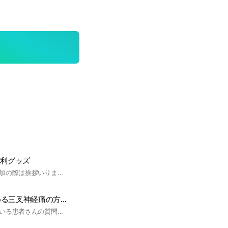
便利グッズ
ログが流れるので参加の際は挨拶いりません💦 《《スタンプ禁止》》 100均&300均のアイテムを紹介するルームです。 大事なノートでルールをご確認下さい🙇‍♀️ 雑談なし！会話あり！ ジャンル別でノートを分けてますので是非ご覧ください！ 100均や300均の買って良かった物・便利だった物のアイテム情報を共有しましょう✨ #100均 #300均 #百均 #ダイソー #セリア #キャンドゥ #便利 #ライフハック
【脳外科医】悩める三叉神経痛の方・専門
三叉神経痛で悩んでいる患者さんの質問に脳外科医が答えます。画像などの検査出来るわけではないので、お答えできる範囲でお答えする感じです。#三叉神経痛 #脳外科医