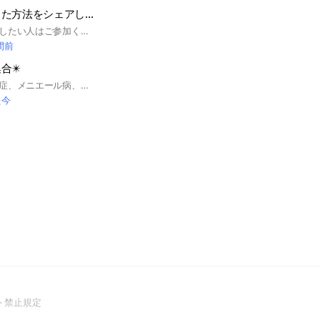
腸活＆便秘改善した方法をシェアしましょ！
毎日スッキリを目指したい人はご参加ください！実際に試した方法をみんなでシェアしていきます🎵 自分に合った方法を探せる場所としてご活用くださいね。 ひとりでも多くの方の健康に役立ちますように😊💕 #便秘 #美容 #健康 #ダイエット
間前
合✴️
良性発作性頭位目眩症、メニエール病、原因の分からない目眩、とにかく毎日辛い‼️話を聞いて欲しい人おいで～何でも話そうね🎵愚痴もOKですよ
た今
(Open
ト禁止規定
in