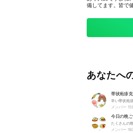
備してます。皆で
問だけして御礼も
あなたへ
帯状疱疹克
メンバー 15
たくさんの
メンバー 18