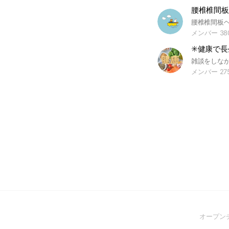
腰椎椎間板
メンバー 38
✳️健康で長
メンバー 27
オープン