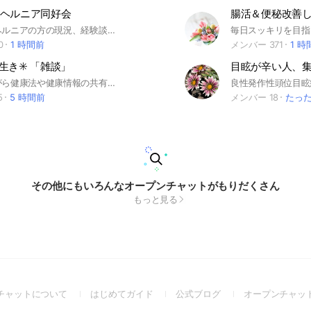
ヘルニア同好会
腰椎椎間板ヘルニアの方の現況、経験談など情報共有の憩いの場です。自然療法、手術した経験、症状、辛さ、悩み、対策、改善策、処置経過など。注意:専門家ではありません。あくまで椎間板ヘルニア、腰痛で悩んでいる集いです。皆さんそれぞれ症状も、違いますので、あくまで皆さん個人的感想なので、治療等の相談は医師へお願いします。痛みは消えないかもしれませんが、少しでも気持ちが楽になれば幸いです。
0
1 時間前
メンバー 371
1 時
生き✳️ 「雑談」
目眩が辛い人、集
雑談をしながら健康法や健康情報の共有をしたり、お互いに学んだりして病気の予防や体質改善をしたりしながら健康で長生きしましょう。
5
5 時間前
メンバー 18
たっ
その他にもいろんなオープンチャットがもりだくさん
もっと見る
(Open
(Open
(Open
チャットについて
はじめてガイド
公式ブログ
オープンチャッ
in
in
in