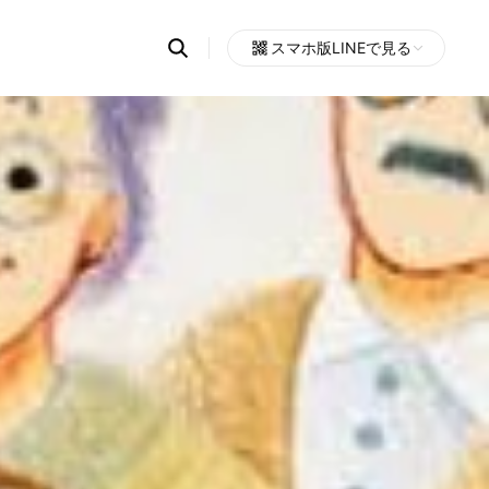
Search
スマホ版LINEで見る
OpenChats
Open
or
search
messages
area