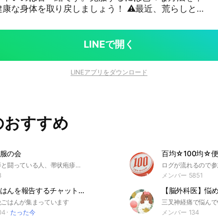
健康な身体を取り戻しましょう！ ⚠最近、荒らしと質
言わない方も増えたので認証性にしてあります。
LINEで開く
LINEアプリをダウンロード
のおすすめ
服の会
百均☆100均☆
辛い帯状疱疹と闘っている人、帯状疱疹後神経痛で頑張ってる人、または帯状疱疹を克服した人、情報共有しませんか？ボヤキでも何でも話しましょう。 #帯状疱疹 #健康
8
メンバー 5851
今日の晩ごはんを報告するチャット ♯レシピ ♯グルメ ♯ご飯
晩ごはんが集まっています
04
たった今
メンバー 134