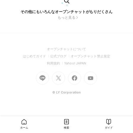
その他にもいろんなオープンチャットがもりだくさん
もっと見る
(Open
オープンチャットについて
in
(Open
(Open
(Open
はじめてガイド
公式ブログ
オープンチャット禁止規定
a
in
in
in
(Open
(Open
利用規約
Yahoo! JAPAN
new
a
a
a
in
in
window)
Go
new
Go
new
Go
Go
new
a
a
to
window)
to
window)
to
to
window)
new
new
Line
X
Facebook
Youtube
window)
window)
(Open
(Open
(Open
(Open
© LY Corporation
in
in
in
in
a
a
a
a
new
new
new
new
window)
window)
window)
window)
ホーム
検索
ガイド