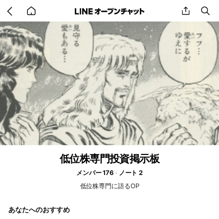
Go
share
se
back
to
home
低位株専門投資掲示板
メンバー 176
ノート 2
低位株専門に語るOP
あなたへのおすすめ