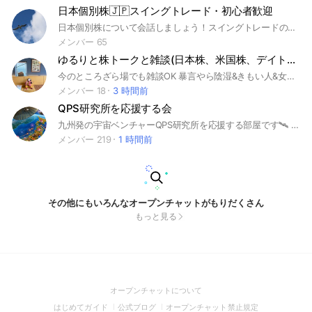
日本個別株🇯🇵スイングトレード・初心者歓迎
日本個別株について会話しましょう！スイングトレードの意見交換出来ればと思います！投資歴が浅い方歓迎です！(管理人も歴半年です。) #株#個別株#日本個別株#スイングトレード#チャート分析#テクニカル#ファンダメンタル#チャート#日経#topix
メンバー 65
ゆるりと株トークと雑談(日本株、米国株、デイトレ、スイング等)
今のところざら場でも雑談OK 暴言やら陰湿&きもい人&女に粘着する人&自己顕示欲マンはNG タメ口OK 管理人は子育てしながら個別投資来プラ転目指しています。(独身時代にマイナス作ったのでw) →2026年8月プラマイ0に！ 管理人はいい年したきもい独身男が嫌いです()きもくない人はいいけど、オンラインはきもい人多いので…発言が爽やかな人よろしくお願いします。 きもいって言われたらきもいの改善して下さい。改善なければbanです。
メンバー 18
3 時間前
QPS研究所を応援する会
九州発の宇宙ベンチャーQPS研究所を応援する部屋です🛰️ #宇宙ベンチャー#SAR衛星#国策#内閣府#防衛省
メンバー 219
1 時間前
その他にもいろんなオープンチャットがもりだくさん
もっと見る
(Open
オープンチャットについて
in
(Open
(Open
(Open
はじめてガイド
公式ブログ
オープンチャット禁止規定