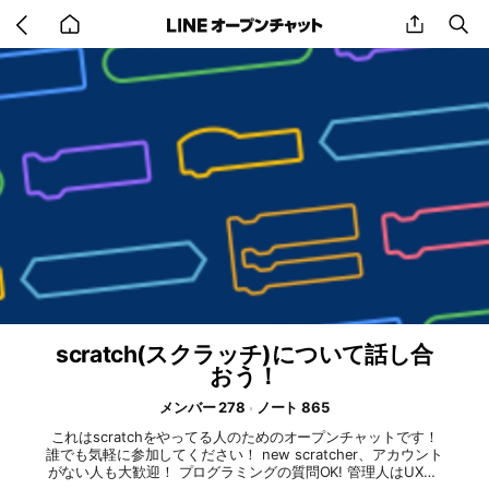
Go
share
se
back
to
home
scratch(スクラッチ)について話し合
おう！
メンバー 278
ノート 865
これはscratchをやってる人のためのオープンチャットです！
誰でも気軽に参加してください！ new scratcher、アカウント
がない人も大歓迎！ プログラミングの質問OK! 管理人はUXRC