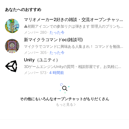
Fです。 なんとこのオプではbotを使ったプログラミング力診
断ができます！ このオプは宣伝大歓迎です！ サブトークを活
あなたへのおすすめ
用中！ Scratch関連のオプの中で一番自由で楽しいです！ オプ
チャのメイン画像 Konbo_Ren様 #scratch #スクラッチ #プロ
グラミング #雑談
マリオメーカー2好きの雑談・交流オープンチャット
⚠️初期アイコンでの参加リクは弾きます 管理人のプリンちゃんです！ ・コースID掲示板でのコース宣伝 ・演奏コースや装飾のアドバイス ・みんバトのコツやフレ戦募集など ・伸びるコースの作り方 など マリメ勢であれば大歓迎です！ また人気ランキング上位勢も多いため 有益なアドバイスもたくさん貰えます！ まずは下の説明文を読んでください！ 🟥このオープンチャットは、マリオメーカー好きが集まる雑談多めなオープンチャットです。 エンジョイ勢ガチ勢問わず、マリメが好きな人なら誰でも参加して欲しいです！ マリメを持っていなくても大丈夫🙆🏻‍♀️ROM専も大丈夫です！ 最初からタメ大歓迎！✨ 💙💛❤このオプの魅力❤💛💙 ・職人ポイント全期間金メダル保持者が6名(世界Top100×4名、世界Top10×2名)在籍していてコースのアドバイスが貰える📖 ・とても賑やかなオプで楽しくトークができる😊 ・高浮上であればすぐにこのオプに馴染めて、みんなと仲良くなれる🤝 ・サブトークルームを活用したコミュニティが豊富✨ 例：自分のコースの魅力を存分にアピールできる「コースID掲示板」など 入ったら、大事なノートの確認お願いしますm(_ _)m ここまで説明文を読んでいただき 誠にありがとうございました✨ 貴方様の入室を心待ちにしております。 マリメ/マリメ2/マリオメーカー/マリオメーカー2/スーパーマリオメーカー/スーパーマリオメーカー2/SSM/SMM2 よつばぎるど/Fate/フェイト/CO-DA/コーダ/ちはや/ちはやYT/CHIHAYA/ちゃあ/chaa's/ヒカキン/HIKAKIN 明日香/明日香ちゃんねる/ぽこにゃん/しゅう/りょうすけ/りょうすけGames/ぴよきんぐ/でいすい/でいすいのゲームちゃんねる/時代が俺に追いついたGames/Dr.shoki/どくしょ/クサヤ人/しゃぷふら/べるりニキ/かわの/ハリティア/とぱんだ/読書/ ゲーム/ゲーム実況/ゲーム実況者/マリメ実況者/任天堂/ニンテンドー/Nintendo/NintendoSwitch 暇/暇人/雑談/誰でも/大歓迎
メンバー 280
たった今
新マイクラコマンドoc(雑談可)
マイクラでコマンドに興味ある人集まれ！ コマンドを勉強したい人、コマンドを知り尽くしてる人、誰でも歓迎！ #minecraft #Minecraft #マイクラ #マインクラフト #コマンド #コマンド初心者 #雑談 #ゲーム #スイッチ #Switch #pc #ps4 #Xbox #スマホ #iPhone #Android
メンバー 305
たった今
Unity（ユニティ）
3DゲームエンジンUnityの質問・相談部屋です。お気軽にどうぞ。
メンバー 573
4 時間前
その他にもいろんなオープンチャットがもりだくさん
もっと見る