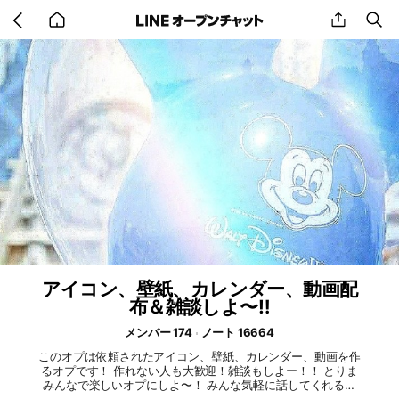
Go
share
se
back
to
home
アイコン、壁紙、カレンダー、動画配
布＆雑談しよ〜‼️
メンバー 174
ノート 16664
このオプは依頼されたアイコン、壁紙、カレンダー、動画を作
るオプです！ 作れない人も大歓迎！雑談もしよー！！ とりま
みんなで楽しいオプにしよ〜！ みんな気軽に話してくれるか