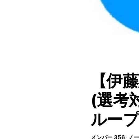
【伊藤
(選考
ルー
メンバー 356
ノー