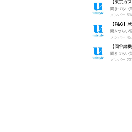
メンバー 59
メンバー 45
メンバー 23