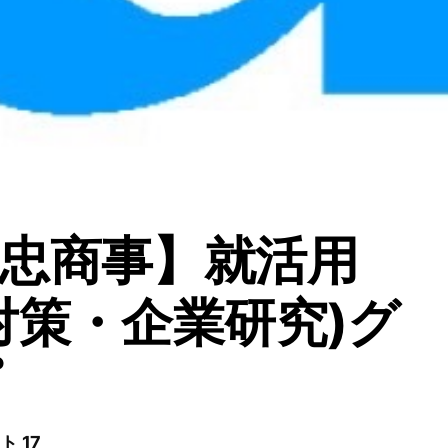
忠商事】就活用
対策・企業研究)グ
プ
ト 17