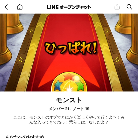
Go
share
se
back
to
home
モンスト
メンバー 21
ノート 19
ここは、モンストのオプでとにかく楽しくやって行くよ〜！み
んな入ってきてねっ！荒らしは、なしだよ？
あなたへのおすすめ