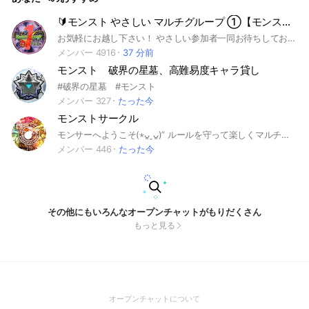
🔰モンスト やさしい マルチグループ ①【モンスターストライク】
お気軽にお越し下さい！ やさしい参加者一同お待ちしております。 #サカモトデイズ コラボを全力でやります。 モンストマルチ用グループとなります。 初心者さんのサポートを行っております。 その他、メダル、神殿専用系列グループがあります。 #呪術廻戦 #フリーレン #チョイスガチャ #マルチガチャ #コイン #遊戯王 #モンスターストライク #モンスト #もんすと #コラボ #こらぼ #運極 #モンストの日 #ガンダム #超究極 #DNA #大規模 #最大 #初心者 #初心者歓迎 #コイン #オラコイン #守護獣 #絆のカケラ #超究極 #マルチ募集 #XFLAG #エックスフラッグ #フラパ #秘海 #秘海の冒険船
メンバー 4916
37 分前
モンスト 破界の星墓、高難易度キャラ貸し
#破界の星墓 #モンスト
メンバー 327
たった今
モンストサークル
モンサーへようこそ(⋆ᴗ͈ˬᴗ͈)” ルールを守って楽しくマルチ！ 参加後は挨拶お願いします！ 〜検索ワード〜 #モンスターストライク #もんすたーすとらいく #モンストサークル #もんすとさーくる #モンスト #もんすと #サークル #さーくる #コラボ #こらぼ #マルチ #まるち #周回
メンバー 446
たった今
その他にもいろんなオープンチャットがもりだくさん
もっと見る
(Open
オープンチャットについて