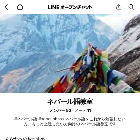
Go
share
se
back
to
home
ネパール語教室
メンバー 50
ノート 11
#ネパール語 #nepal bhasa ネパール語をこれから勉強したい
方、もっと上達したい方向けのネパール語教室です
あなたへのおすすめ