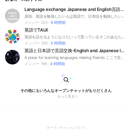
Language exchange Japanese and English言語交換 日本語と英語
原則、英語を勉強したい人は英語で、日本語を勉強したい人は日本語で。そして間違いを直し合おう! In principal, if you want to learn English, you should use English, if you want to learn Japanese, you should use Japanese and correct each other! スパムや広告目的と判断した場合はすぐに削除＆通報いたします。
メンバー 225
9 時間前
英語でTALK
英語を話せるようになりたいって思っているそこのあなた‼日頃から英語に触れ、一緒に英語向上を目指しませんか？このグループでの会話すべてONLY ENGLISHです。
メンバー 330
5 時間前
英語と日本語で言語交換-English and Japanese language exchange
A place for learning languages making friends ここで言語勉強して、友達ができます！ #英語 #日本語 #言語交換 #English #Japanese #LanguageExchange
メンバー 196
4 時間前
その他にもいろんなオープンチャットがもりだくさん
もっと見る
(Open
オープンチャットについて