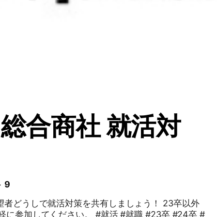
卒]総合商社 就活対
 9
望者どうしで就活対策を共有しましょう！ 23卒以外
に参加してください。 #就活 #就職 #23卒 #24卒 #