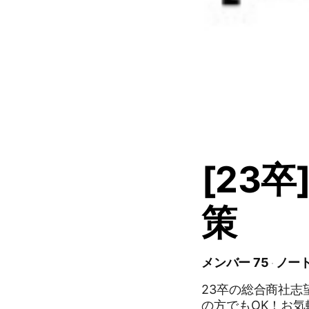
[23
策
メンバー 75
ノート
23卒の総合商社志
の方でもOK！お気軽