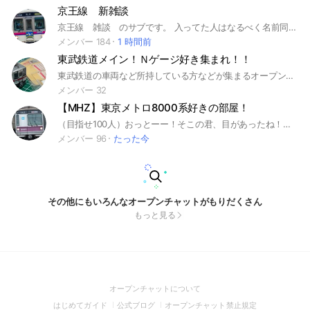
京王線 新雑談
京王線 雑談 のサブです。 入ってた人はなるべく名前同じにしてください
メンバー 184
1 時間前
東武鉄道メイン！Ｎゲージ好き集まれ！！
東武鉄道の車両など所持している方などが集まるオープンチャットです！！！東武以外もOK ルール 荒らし 暴言 宣伝 スタ連、写真連打などはお辞めください。 ※宣伝は可能ですが管理人『東武好き』に許可を得てからお願いします。 即抜けするなら入るな
メンバー 32
【MHZ】東京メトロ8000系好きの部屋！
（目指せ100人）おっとーー！そこの君、目があったね！👀 どーも、管理人の 「快特」でーす。 詳しい自己紹介は入ってから、 なので、入りましょうーーー！ 冗談だと思って入ってみて！絶対に楽しいから！ 中で待ってるよぉ〜 あと、 メトロ8000系が好きな人きて〜！ もちろん他の鉄道会社のこともOK！ 荒らしはほんとにやめてね？ 荒らしだと感じたら蹴るよ？ あー、そういえば、飛行機のサブトークもあるよー！このオプはたくさんのサブトークがあるからよければ入ってねーーーー！ 創立日2025年12月5日 #鉄道 #撮り鉄 #東京メトロ #私鉄 #地下鉄 #鉄オタ #音鉄 #乗り鉄 #雑談 #飛行機 #サブトーク #メトハチ #マンパチ #08 #8000 #18000 #JAL #ANA #スカイマーク #ソラシドエア #ジェットスター #エアバス #ボーイング #大手私鉄 #半蔵門線 #千代田線 #銀座線 #丸の内線 #田園都市線 #東武線 #模型 #カメラ #Nゲージ
メンバー 96
たった今
その他にもいろんなオープンチャットがもりだくさん
もっと見る
(Open
オープンチャットについて
in
(Open
(Open
(Open
はじめてガイド
公式ブログ
オープンチャット禁止規定