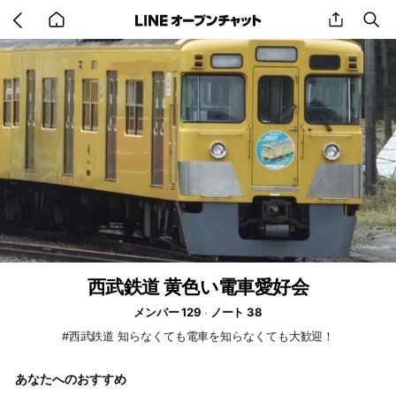
Go
share
se
back
to
home
西武鉄道 黄色い電車愛好会
メンバー 129
ノート 38
#西武鉄道 知らなくても電車を知らなくても大歓迎！
あなたへのおすすめ