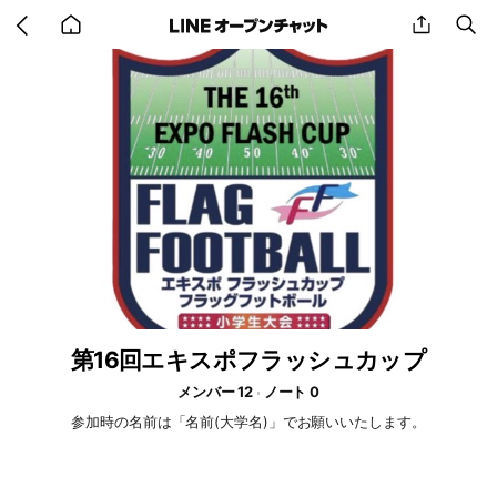
Go
share
se
back
to
home
第16回エキスポフラッシュカップ
メンバー 12
ノート 0
参加時の名前は「名前(大学名)」でお願いいたします。