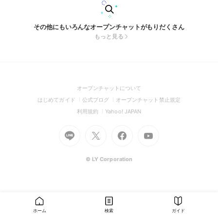
その他にもいろんなオープンチャットがもりだくさん
もっと見る
(Open
オープンチャットについて
in
(Open
(Open
(Open
はじめてガイド
公式ブログ
オープンチャット禁止規定
a
in
in
in
(Open
(Open
利用規約
Yahoo! JAPAN
new
a
a
a
in
in
window)
Go
new
Go
new
Go
Go
new
a
a
to
window)
to
window)
to
to
window)
new
new
Line
X
Facebook
Youtube
window)
window)
(Open
(Open
(Open
(Open
© LY Corporation
in
in
in
in
a
a
a
a
new
new
new
new
window)
window)
window)
window)
ホーム
検索
ガイド