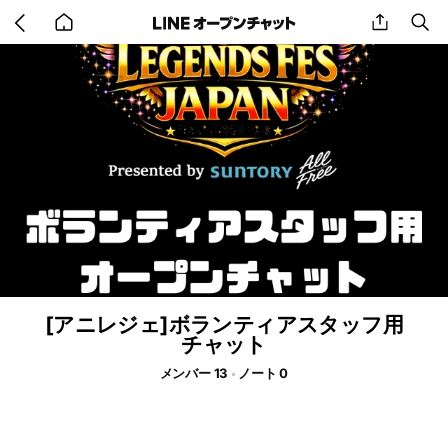
Go
share
se
back
to
home
[アニレジェ]ボランティアスタッフ用
チャット
メンバー 13
ノート 0