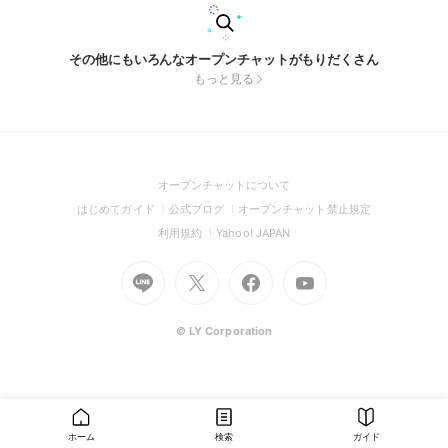
その他にもいろんなオープンチャットがもりだくさん
もっと見る
(Open
オープンチャットについて
in
(Open
(Open
(Open
はじめてガイド
公式ブログ
オープンチャット禁止規定
a
in
in
in
(Open
(Open
利用規約
Yahoo! JAPAN
new
a
a
a
in
in
window)
Go
new
Go
new
Go
Go
new
a
a
to
window)
to
window)
to
to
window)
new
new
Line
X
Facebook
Youtube
window)
window)
(Open
(Open
(Open
(Open
© LY Corporation
in
in
in
in
a
a
a
a
new
new
new
new
window)
window)
window)
window)
ホーム
検索
ガイド