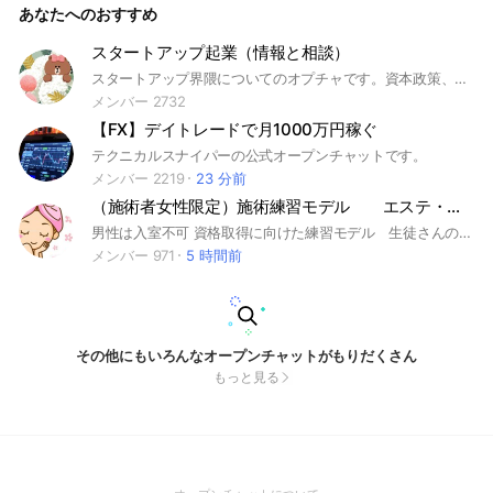
あなたへのおすすめ
もつ人とつながりたい ━━━━━━━━━━━━━━ サロン
でできること ━━━━━━━━━━━━━━ 📖 開業・許認可
の情報共有 💬 運営中の悩みを気軽に相談 📊 リアルな事例・失
スタートアップ起業（情報と相談）
敗談のシェア 🤝 同じ志の仲間との交流 🏢 実際の現場見学・オ
スタートアップ界隈についてのオプチャです。資本政策、事業推進、など真面目な話題。TechCrunchとかを見る系の起業家向けです。
フ会への参加 ━━━━━━━━━━━━━━ 運営について ━
━━━━━━━━━━━━━ レンタルスペース130店舗・民
メンバー 2732
泊・ 旅館業を運営する会社が コミュニティをサポートしま
【FX】デイトレードで月1000万円稼ぐ
す。 私たちも毎日現場で学んでいます。 一緒に成長しましょ
う！ ━━━━━━━━━━━━━━ 📩 より深く学びたい方へ
テクニカルスナイパーの公式オープンチャットです。
━━━━━━━━━━━━━━ 公式LINEでは無料資料を配布
メンバー 2219
23 分前
中です。 ぜひご登録ください👇 [公式LINEリンク] #レンタルス
（施術者女性限定）施術練習モデル エステ・ネイル・ボディケアマッサージ・マツエク 美容全般
ペース #民泊 #旅館業 #空き家 #開業 #副業
男性は入室不可 資格取得に向けた練習モデル 生徒さんの練習モデル 技術向上目的 新メニューのモニター などなどの練習モデルと術者のマッチング専用 #エステ #ネイル #アロマ #練習モデル #カットモデル #モニター #格安 #無料モニター #リラクゼーション #綺麗になりたい #女子力 #悩み
メンバー 971
5 時間前
その他にもいろんなオープンチャットがもりだくさん
もっと見る