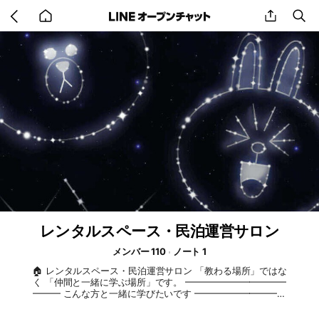
Go
share
se
back
to
home
レンタルスペース・民泊運営サロン
メンバー 110
ノート 1
🏠 レンタルスペース・民泊運営サロン 「教わる場所」ではな
く 「仲間と一緒に学ぶ場所」です。 ━━━━━━━━━━━
━━━ こんな方と一緒に学びたいです ━━━━━━━━━━
━━━━ ・レンタルスペースの開業を考えている ・民泊・旅
館業をはじめたい ・すでに運営中で仲間がほしい ・同じ志を