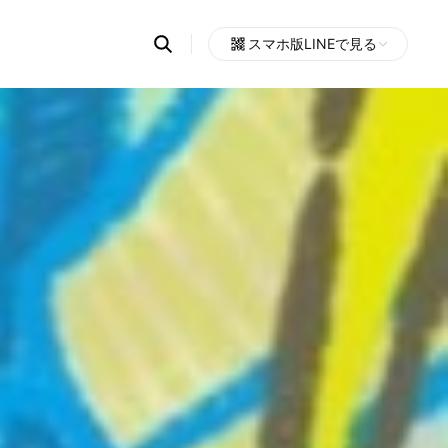
Search
スマホ版LINEで見る
OpenChats
Open
or
search
messages
area