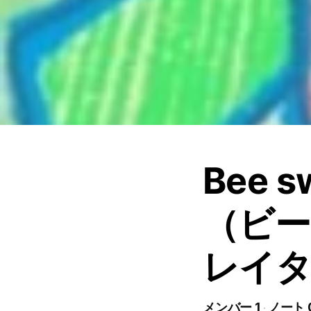
Bee s
（ビ
レイ
メンバー 1
ノート 