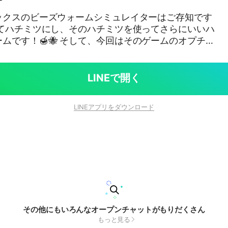
ックスのビーズウォームシミュレイターはご存知です
して、今回はそのゲームのオプチャ
らイラストも見せ合いながら楽しくお話したいです！
だ未熟ですが、もし熟練の人がいたらコツなども教え
LINEで開く
…ビーズウォームシミュレイターの推しハチなども教
LINEアプリをダウンロード
も推し
入りのハチ、または推しハチ、あとはお任せいたしま
でイラストを投稿しています！
その他にもいろんなオープンチャットがもりだくさん
もっと見る