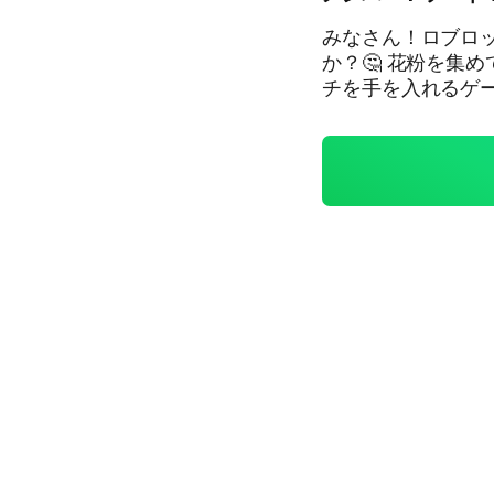
みなさん！ロブロ
か？🤔 花粉を集めてハチミツにし、そのハチミツを使ってさらにいいハ
チを手を入れるゲームです！🍯🐝 そ
を作りました！ ここのオプチャでは、気軽にお話をしたり、ハチのお
話、もし良かった
オプ主は、まだま
て欲しいです！ 自慢などもぜひぜひ言っちゃって下さい！ そして居る
か分からないけど
えてください！！🥲 オプ主は大体全て推してます。（マスクすら
ている。） 気軽にお話してください！入ったら自己紹介をよろしくお願
いいたします！ 追記、オプ主はブルーを目指して頑張っております！！
🟦💎 自己紹介↓📝 名前、目標カラー（レッド、ブルー、ホワイト）、
もし居たらお気に
す！ 入ってくれる人達へ、これからよろしくお願いいたします！😁 オ
プ主はTikTok