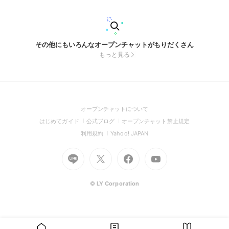
その他にもいろんなオープンチャットがもりだくさん
もっと見る
(Open
オープンチャットについて
in
(Open
(Open
(Open
はじめてガイド
公式ブログ
オープンチャット禁止規定
a
in
in
in
(Open
(Open
利用規約
Yahoo! JAPAN
new
a
a
a
in
in
window)
Go
new
Go
new
Go
Go
new
a
a
to
window)
to
window)
to
to
window)
new
new
Line
X
Facebook
Youtube
window)
window)
(Open
(Open
(Open
(Open
© LY Corporation
in
in
in
in
a
a
a
a
new
new
new
new
window)
window)
window)
window)