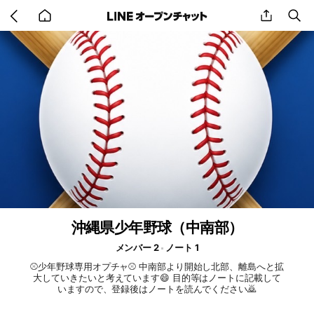
Go
share
se
back
to
home
沖縄県少年野球（中南部）
メンバー 2
ノート 1
⚾️少年野球専用オプチャ⚾️ 中南部より開始し北部、離島へと拡
大していきたいと考えています😄 目的等はノートに記載して
いますので、登録後はノートを読んでください🙇