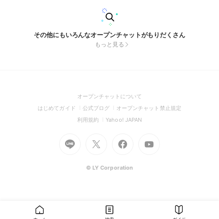
その他にもいろんなオープンチャットがもりだくさん
もっと見る
(Open
オープンチャットについて
in
(Open
(Open
(Open
はじめてガイド
公式ブログ
オープンチャット禁止規定
a
in
in
in
(Open
(Open
利用規約
Yahoo! JAPAN
new
a
a
a
in
in
window)
Go
new
Go
new
Go
Go
new
a
a
to
window)
to
window)
to
to
window)
new
new
Line
X
Facebook
Youtube
window)
window)
(Open
(Open
(Open
(Open
© LY Corporation
in
in
in
in
a
a
a
a
new
new
new
new
window)
window)
window)
window)