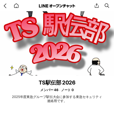
Go
share
se
back
to
home
TS駅伝部 2026
メンバー 46
ノート 0
2025年度東急グループ駅伝大会に参加する東急セキュリティ
連絡用です。