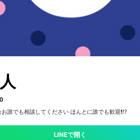
人
0
お誰でも相談してください ほんとに誰でも歓迎❗️⁉️
LINEで開く