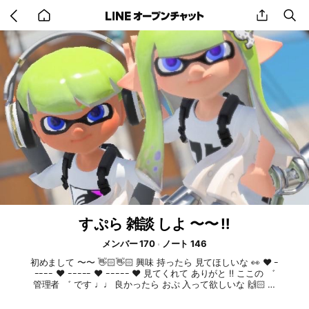
Go
share
se
back
to
home
すぷら 雑談 しよ 〜〜 ‼️
メンバー 170
ノート 146
初めまして 〜〜 👋🏻👋🏻 興味 持ったら 見てほしいな 👀 ❤︎‬ ｰ
ｰｰｰｰ ‪‪❤︎‬ ｰｰｰｰｰ ‪‪❤︎‬ ｰｰｰｰｰ ‪‪❤︎‬ 見てくれて ありがと ‼️ ここの ゛
管理者 ゛ です ♩♩ 良かったら おぷ 入って欲しいな 🙌🏻 𖤐
基本 るーる ☘️ . 荒らさない ㅤ⠀ . 暴言 . 陰口 等 ❌ ※ 主には この
゛ ふたつ ゛です 他にも あるけど あとは 中で ご確認を ♩♩