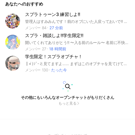
あなたへのおすすめ
中で待ってます 😖‪‪❤︎‬ ❤︎‬ ｰｰｰｰｰ ‪‪❤︎‬ ｰｰｰｰｰ ‪‪❤︎‬ ｰｰｰｰｰ ‪‪❤︎‬ 🏷️ . #ス
プラ #雑談 #恋愛 #ライト #深夜帯 #ゲーム #スプラトゥーン3
.
スプラトゥーン3 練習しよ!!
管理人はすみみんです！前のオプにいた人戻っておいで‼️ ここはオープンを募集することが多いオプだよー！ (プラベは少なめかも) 雑談メインなので気軽に入ってね〜 #スプラ #スプラトゥーン #スプラ2 #スプラトゥーン2 #スプラ3 #スプラトゥーン3 #雑談
メンバー 84
27 分前
スプラ・雑談しよ‼️学生限定‼️
開いてくれてありがとう‼️ 〜入る前のルール〜 名前に不快な言葉をつけない 初期アイコン禁止 友達連れてきちゃダメ！ 学生限定 おわり‼️中で待ってるよ #スプラ #スプラトゥーン #ゲーム #ライブトーク #ライト #雑談 #深夜 #学生限定 #大学生 #高校生 #中学生 #小学生 #APEX #バロラント #原神 #プラベ #プライベートマッチ #オープン #Xマッチ #バンカラ #サモラン #サーモンラン #がちでたのしいよ #来よう
メンバー 27
18 時間前
学生限定！スプラオプチャ！
┃•́ )ｼﾞｰと見てますよ…… まずはこのオプチャを見てけてくれてありがと〜 学生限定のスプラオプチャだよ！ 雑談などみんなで喋ることもあるよ~ 是非はいってね ◯歌枠、雑談 ✕荒らし、即抜け、嫌がらせ ↓検索用 #スプラトゥーン#スプラトゥーン2#スプラトゥーン3 #スプラ #ナワバリバトル#ナワバリ #ガチマッチ#ガチマ#バンカラマッチ #Xマッチ#xマッチ #プライベートマッチ#プラベ #サーモンラン#サモラン #ナワバトラー #フェス #オープンマッチ#オープン #チャレンジマッチ#チャレンジ #トリカラバトル#トリカラ #ヒーローモード #オクトエキスパンション #サイドオーダー #ガチャ#ロッカー #イカ#タコ #雑談#ゲーム #初心者#中級者#上級者 #学生#中学生
メンバー 130
たった今
その他にもいろんなオープンチャットがもりだくさん
もっと見る