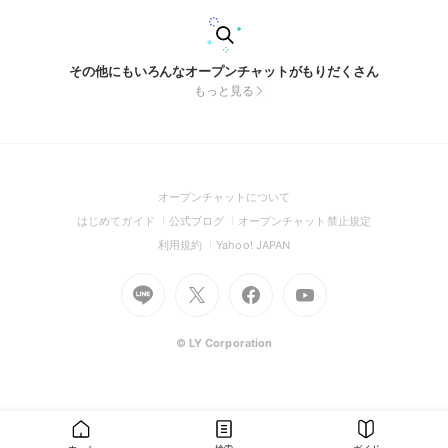
その他にもいろんなオープンチャットがもりだくさん
もっと見る
(Open
オープンチャットについて
in
(Open
(Open
(Open
はじめてガイド
公式ブログ
オープンチャット禁止規定
a
in
in
in
(Open
(Open
利用規約
Yahoo! JAPAN
new
a
a
a
in
in
window)
Go
new
Go
new
Go
Go
new
a
a
to
window)
to
window)
to
to
window)
new
new
Line
X
Facebook
Youtube
window)
window)
(Open
(Open
(Open
(Open
© LY Corporation
in
in
in
in
a
a
a
a
new
new
new
new
window)
window)
window)
window)