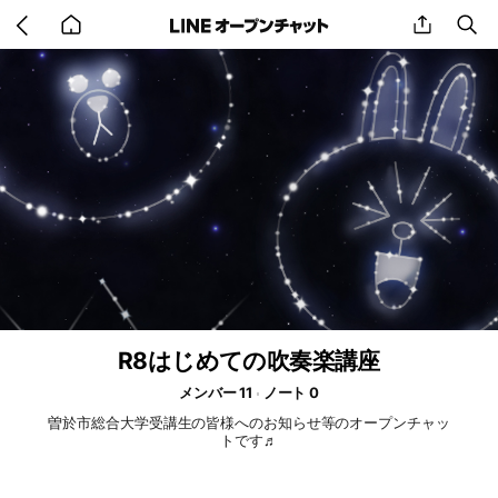
Go
share
se
back
to
home
R8はじめての吹奏楽講座
メンバー 11
ノート 0
曽於市総合大学受講生の皆様へのお知らせ等のオープンチャッ
トです♬