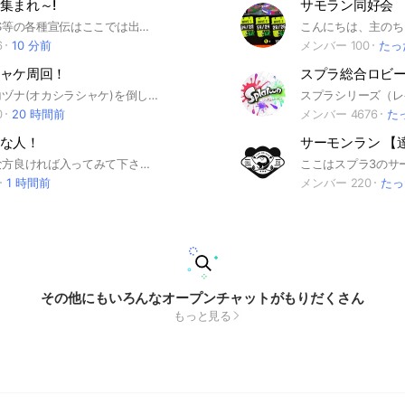
集まれ～!
サモラン同好会
⚠️オプ、SNS等の各種宣伝はここでは出来ません。SNS、連絡先交換の呼びかけ、チェーンメール（拡散希望系コピペ）も強制退会となります。怖い話はノートに書いてね！トークは雑談です♪ ⚠️参加したらまず、【大事なノート】を必ず確認して下さいね♪トーク量が多い為、通知対策はご自身でお願いしています♪ ⚠️大人の方は「子供も沢山いる」と言うことを忘れずに、手本となる利用の仕方になるようご配慮願います！ #怖い話 #不思議な話 #ホラー #心霊 #社会人 #学生 #雑談 #趣味 #仲間 #相談
6
10 分前
メンバー 100
たっ
ャケ周回！
ここは、ヨコヅナ(オカシラシャケ)を倒しまくるオプチャです。 ↓やり方↓ このオプチャで募集し、4人集まったらフレコを交換してスタート。 WAVE1開始後、4人で即座に水没する。 (↑この方法でヨコヅナメーターを貯める。) ヨコヅナメーターが満タンになったら、WAVE3までクリアしてヨコヅナ戦へGO！ レートが下がるのが嫌な人はあまりお勧めしません カンストやエンジョイバイトの募集も可⭕️ なのでレートが下がったら一緒に上げよう👍 ディスコ鯖もあるのでボイチャしながらも出来ます。 入りたくない人・入れない人は入らなくても全然OK⭕️ ボイチャは聞き専でも⭕️ テキストチャットだけでも⭕️ 普通にバイトやりたい人(野良とやりたくない人)や、初心者でバイトがよく分からない人(教えて欲しい人)等も是非⭕️ 初心者さんからヨコヅナ討伐数がエグいバケモンの皆様まで色々居ます。(カンスト勢も居るよ) なので是非来てね〜 #スプラトゥーン3#スプラ3#Splatoon3#スプラトゥーン#スプラ#Splatoon#サーモンラン#サモラン#ヨコヅナ#オカシラシャケ#ヨコヅナ周回#タツ#タツ周回#ウロコ稼ぎ#オカシラ#バイト
0
20 時間前
メンバー 4676
た
な人！
サーモンラン 【
スプラ好きな方良ければ入ってみて下さい！ ガチ勢でもエンジョイ勢でも誰でも楽しめるところです。 バイト、プラベ、ガチマ、イベマなど一緒にやる仲間を見つけてみなイカい？ スプラ以外にも話したりしてるよ ライトク可⚪︎ よかったら気軽に入ってね！ 新規様大歓迎！！
1 時間前
メンバー 220
たっ
その他にもいろんなオープンチャットがもりだくさん
もっと見る