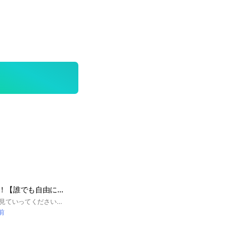
スプラ3サモラン！【誰でも自由にみんなで楽しく！】
良かったら最後まで見ていってください！ こんにちは！ このオプでは初心者さんから猛者、廃人さんまで みんなで楽しくサモランするオプです！ カンストしたいけど一人じゃ… サモラン初心者だけど… そんな方々大歓迎です！ みんなでやって目標を達成しましょう！ 簡単にルールのせときます ・暴言や人が不快になるようなことはしちゃだめ！ ・みんなで楽しくやる！ これが主なルールです！ 大事なノート少し多くなっちゃってます… 入ったらさらっとでもいいので読んでください！ 最近レイダース用の部屋も作りました！ ディスコードのサーバーもあります！ 良かったらきてください！ #スプラトゥーン3#スプラ3#サーモンランNW#サモラン#サーモンラン#さもらん#さーもんらん#初心者#中級者#上級者#猛者#廃人#カンスト#レイダース#スプラトゥーンレイダース
前