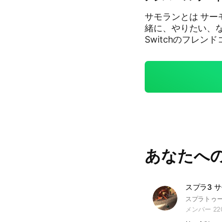
サモランとは サー
緒に、やりたい、
Switchのフレ
愚痴、何でもよし！
心者も、誰でも自
んせつを目指した
時は必ず言ってね
もしこれを見ない
かなんかしますので
か一言残して抜けて
者、ガチ初心者の
主だけど。納品数は
あなたへ
らん #サーモンラ
スプラ3 
メンバー 22