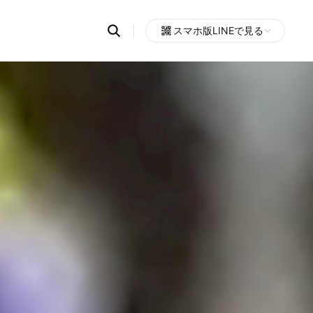
Search
スマホ版LINEで見る
OpenChats
Open
or
search
messages
area