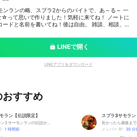
モンランの略、スプラ2からのバイトで、あ～る～ 一
な☆って思いで作りました！気軽に来てね！ ノートに
ンドコードと名前を書いてね！後は自由。 雑談、相談、
 一緒にバイトを上達しましょー！ たつじんも、初
由に！喋らなくてもお喋りでも良しですぜ！ 一緒にで
り、バッチを目標にしたり。 一緒にバイトしたいって
LINEで開く
！ 名前は別に何でも良いけど下ネタとかはやめてね？
で来たら注意します。それでも変えなかったらキック
LINEアプリをダウンロード
、ご注意を～♪ 即抜けは出来る限りやめてね💦なに
ください！じゃなきゃｺﾛｽｿﾞｰ☆ってなる 自称初心
方は、下の方を選んでね！レートカンスト行けてない
いっぱいしたことあるからね！() #サモラン #さも
のおすすめ
ン #スプラ3
サモラン【伝説限定】
スプラトゥーン3 サーモンランの伝説から危険度max、カンスト目指したい人同士で協力して評価を上げたり雑談する部屋です！評価伝説なら誰でも入ってokです！(現在伝説の人でよろしくお願いします)#スプラトゥーン3 #スプラトゥーン #スプラ3 #サーモンラン #サモラン#バイト#バイトコンテスト#ビッグラン
0
1 時間前
メンバー 81
39 分