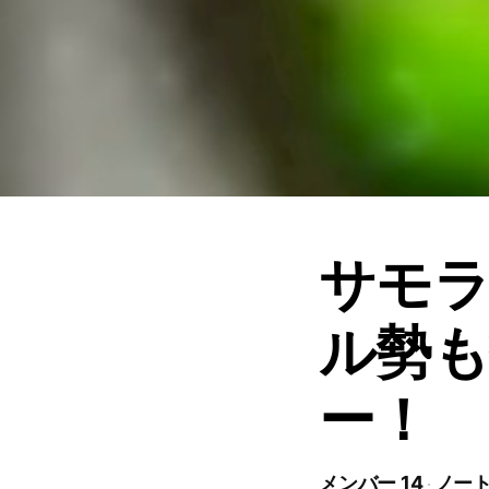
サモラ
ル勢も
ー！
メンバー 14
ノート