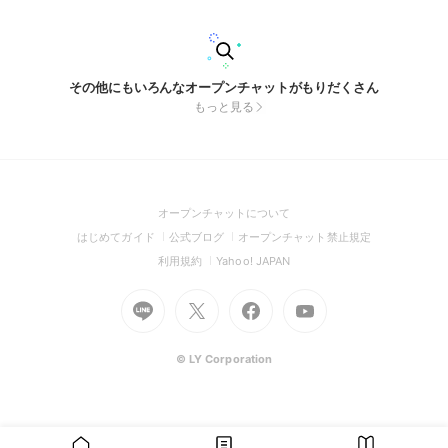
その他にもいろんなオープンチャットがもりだくさん
もっと見る
(Open
オープンチャットについて
in
(Open
(Open
(Open
はじめてガイド
公式ブログ
オープンチャット禁止規定
a
in
in
in
(Open
(Open
利用規約
Yahoo! JAPAN
new
a
a
a
in
in
window)
Go
new
Go
new
Go
Go
new
a
a
to
window)
to
window)
to
to
window)
new
new
Line
X
Facebook
Youtube
window)
window)
(Open
(Open
(Open
(Open
© LY Corporation
in
in
in
in
a
a
a
a
new
new
new
new
window)
window)
window)
window)