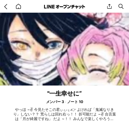
Go
share
se
back
to
home
"一生幸せに“
メンバー 3
ノート 10
やっほ ~✌️ 今見たそこの君ぃぃぃ👉 よければ「鬼滅なりき
り」しない？？ 荒らしは回れ右っ！！ 折可能だよ ~✌️ 合言葉
は「月が綺麗ですね」 だよ ~！！ みんなで楽しくやろうね
ー！