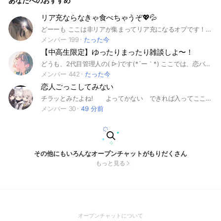
あなたへのおすすめ
リア充ならなきゃ食べちゃうぞ💖💦
どーーも ここは非リアが集まってリア充になるオプです！！ リア充の方も入っておっけー 雑談目的の人も多いよ！ ほんとに誰でも大歓迎！！ ただし荒らしと出会い厨は‪𝑵𝑶𝐓大歓迎 界隈民も❌ みんなでわいわい楽しく過ごそ‼️ 優しくてノリいい人🈁にたくさんいます 君が来るのを待ってまーす #リア充 #雑談 #非リア #ペア画 #学生
メンバー 199
たった今
【中高生限定】ゆったりまったり雑談しよ〜！
どうも、2代目管理人の( ᐕ)です(*´ー｀*) ここでは、恋バナを含む何気ない雑談をメインに、歌枠・ゲーム枠などもたまにやっております！雰囲気もルールも比較的緩めっ！ 恋バナ雑談が好きな方や、雑談したい！という方々におすすめかと思います！ライブトークもかなり頻繁にやってますので、おしゃべり好きの方もぜひ♪ - ルール - ・中高生以外の入室× ・出会い目的の入室× ・他オプへの無理な勧誘× ・個人情報流し× ・荒らし行為× ・不適切な投稿× ・メンバー同士の喧嘩× ・即抜け△(寂しいから…ね？) これは守ってくださいねっ！初代の初管理人自オプなので、たくさん入室していただけたら嬉しいです♪ 創設：'25/7/22 #中学生 #中1 #中2 #中3 #高校生 #高1 #高2 #高3 #学生 #中高生 #同世代 #男子 #女子 #雑談 #恋バナ #相談 #歌枠 #ライト #ライブトーク
メンバー 442
たった今
恋人ごっこしてみない
チラッとみたよね! よってかない できれば入ってここだけの恋人作ってみない！待ってるよ
メンバー 30
49 分前
その他にもいろんなオープンチャットがもりだくさん
もっと見る
(Open
オープンチャットについて