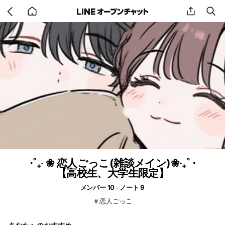
Go
share
se
back
to
home
⋅˚₊‧ ❀ 恋人ごっこ(雑談メイン)❀‧₊˚ ⋅
【高校生、大学生限定】
メンバー 10
ノート 9
＃恋人ごっこ