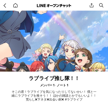
Go
share
se
back
to
home
ラブライブ推し隊！！
メンバー 1
ノート 1
そこの君！ラブライブを気になったりしてないかい！ 僕と一
緒にラブライブを推そう！！ ほかの雑談とかでもいいよ！！
荒らし❌下ネタ❌出会い厨❌ #ラブライブ