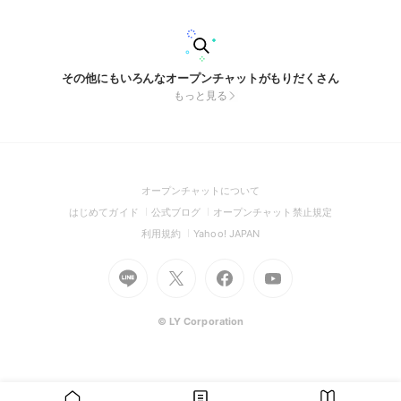
その他にもいろんなオープンチャットがもりだくさん
もっと見る
(Open
オープンチャットについて
in
(Open
(Open
(Open
はじめてガイド
公式ブログ
オープンチャット禁止規定
a
in
in
in
(Open
(Open
利用規約
Yahoo! JAPAN
new
a
a
a
in
in
window)
Go
new
Go
new
Go
Go
new
a
a
to
window)
to
window)
to
to
window)
new
new
Line
X
Facebook
Youtube
window)
window)
(Open
(Open
(Open
(Open
© LY Corporation
in
in
in
in
a
a
a
a
new
new
new
new
window)
window)
window)
window)