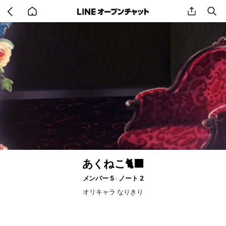
Go
share
se
back
to
home
あくねこ🐈‍⬛
メンバー 5
ノート 2
オリキャラ なりきり