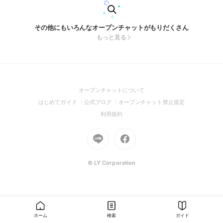
その他にもいろんなオープンチャットがもりだくさん
もっと見る
(Open
オープンチャットについて
in
(Open
(Open
(Open
はじめてガイド
公式ブログ
オープンチャット禁止規定
a
in
in
in
(Open
利用規約
new
a
a
a
in
window)
new
Go
new
Go
new
a
window)
to
window)
to
window)
new
Line
Facebook
window)
(Open
(Open
© LY Corporation
in
in
a
a
new
new
window)
window)
ホーム
検索
ガイド