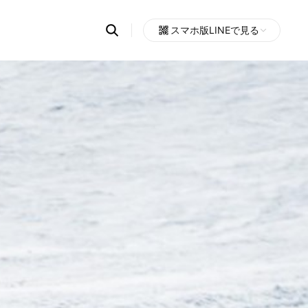
Search
スマホ版LINEで見る
OpenChats
Open
or
search
messages
area