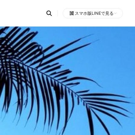
Search
スマホ版LINEで見る
OpenChats
Open
or
search
messages
area