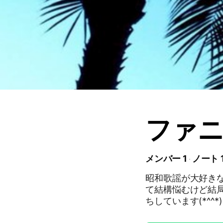
ファ
メンバー 1
ノート 
昭和歌謡が大好き
て結構悩むけど結
ちしています(*^^*)