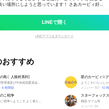
良い場所にしようと思っています！ さあカービィ好
まえ ポケポケの話や雑談もしたりします 迷惑なこ
い これらのことがわかったら 入ってきてどうぞ 即
このオプチャ現時点では一番民度いいかもしれない...
LINEで開く
2025年7月5日 30人初達成
 40人発達成日2025年10月18日 50人発達成日2025年
LINEアプリをダウンロード
達成日2026年2月24日 70人発達成日2026年5月23日
ア#雑談
のおすすめ
の島〘人狼村系列〙
星のカービィ✩
ここは人狼村管理者及び中央統括委員会委員長の五月女愛莉の島 私が気分で運営の話をしたり雑談したりする場所 まぁ、ゆるーくね
6 時間前
メンバー 157
10 
のこ戦争
スターフォック
きのこたけのこ戦争へようこそ よく来たものだ、 お前はこれから きのこorたけのこに選別される、好きなほうを選んで良い、 ここで注意事項だ ･仲間と楽しく話す、 ･悪口や脅し、暴言などを言わない、 タメ⭕️ 誰とでもはなせ！ 即抜け🔺 ちょっと怪しぃ… 暴言❌ 強制退会で きのこたけの戦争の時代が、開幕だｯ!!!!!
雑談 ゲーム等
メンバー 24