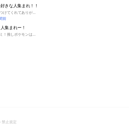
ル好きな人集まれ！！
やぁ！このオプを見つけてくれてありがとう！ 管理人のパセルです！ ポーランドボールの好きを語ろう！ よかったら入ってみてね！😊 雑談とかして色々話そうね！ できればアイコンはポーランドボールでおなシャス‼️ あ即抜けとか荒らしとか暴言はまじでやめろ #ポーランドボール#カンヒュ#カントリーヒューマンズ#PB#Polandball
時間前
る人集まれー！
ここを見たそこのキミ！推しポケモンはいるかい？ここは推しポケがいるる人が集まるオプチャだよ！人数が少ないからぜひ入ってほしいー！
(Open
ト禁止規定
in