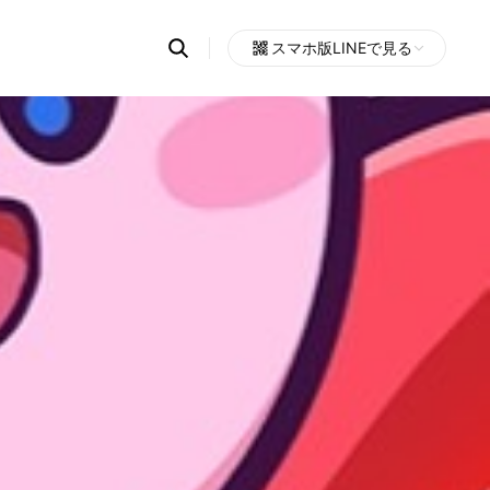
Search
スマホ版LINEで見る
OpenChats
Open
or
search
messages
area