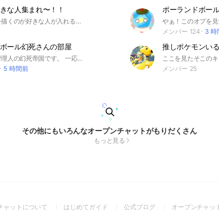
きな人集まれ〜！！
ポーランドボー
ここでは絵を描くのが好きな人が入れるわけじゃなく絵を見るのが好きな人も入れる場所だよ！あと暴言、下ネタ、即抜けは NG！だよ
メンバー 124
3 
ボール幻死さんの部屋
推しポケモンい
こんにちは管理人の幻死帝国です。 一応PBerです。沢山雑談したりしましょう！他界隈もおけ 禁止事項は下ネタNG、即抜け、無言抜け #ポーランドボール
5 時間前
メンバー 25
その他にもいろんなオープンチャットがもりだくさん
もっと見る
(Open
(Open
(Open
チャットについて
はじめてガイド
公式ブログ
オープンチャッ
in
in
in