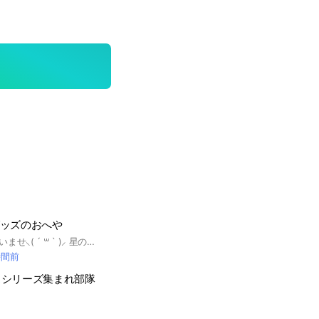
グッズのおへや
ようこそいらっしゃいませ⸜( ´ ꒳ ` )⸝ 星のカービィの「グッズ情報」に特化したオプチャです✩.*˚ ぬいぐるみ・Tシャツ・文房具…一番くじや、期間限定コラボものなどなど、最新グッズの情報満載です！ カービィのゲームやイラスト、雑談関連のオプチャはいくつかあるけど… グッズに関するオプチャは少ないので作ってみました！ 新・旧どんなグッズ紹介でも、グッズ自慢、自作グッズ、グッズの飾り方・使い方、グッズの質問、なんでもおっけー！ 管理人は新着のカービィの公式グッズ情報を、できるだけ早く皆にお届けします。 カービィの最新情報を皆で共有しましょう！！ カービィ雑談で盛り上がっても、眺めるだけでも、自由に出入りもおっけー ゆるくのんびり過ごしましょう！ みんなが楽しければそれで良し✩.*˚ あしたはあしたのかぜがふく〜 ★スパム投稿や迷惑行為など利用規約違反にあたると判断しましたら、アカウントの凍結処分に繋がる措置を取ります。 (2021年6月1日開設)
時間前
スシリーズ集まれ部隊