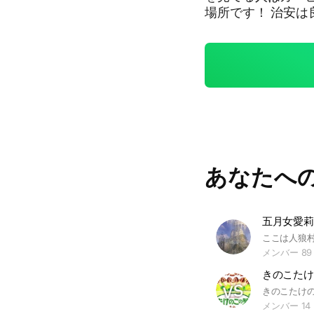
場所です！ 治安は
きの諸君入ってきた
とはしないでくださ
抜けはやめてね☆ 
...お願いだから入ってきてね？ 20人初達成日
日2025年8月30日
11月29日 60人発
#カービィ#マホロ
あなたへ
五月女愛莉
メンバー 89
きのこたけ
メンバー 14