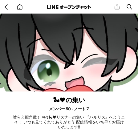
Go
share
se
back
to
home
🐍❤️の集い
メンバー 50
ノート 7
喰らえ龍角散！ ﾊﾙｾ🐍❤️リスナーの集い 『ハルリス』へようこ
そ！ いつも見てくれてありがとう 配信情報をいち早くお届け
いたします‼️