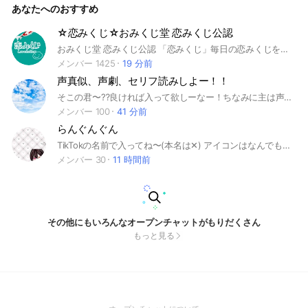
あなたへのおすすめ
☆恋みくじ☆おみくじ堂 恋みくじ公認
おみくじ堂 恋みくじ公認 「恋みくじ」毎日の恋みくじを皆で楽しむオープンチャットです。老若男女参加自由。 おみくじ堂の恋みくじは、大吉か大凶の言葉のみ。 善き結果であれば、愉しみにその時を待ち、 悪しき結果であれば、今後の戒めとし気を付け、 素直な気持ちで、受け止めてください。 あなたの恋や縁談が成就することを 心から願っております。 ラブレターも貼り付けて ライブトーク#テキスト#占い#心理テスト#おみくじ堂公認
メンバー 1425
19 分前
声真似、声劇、セリフ読みしよー！！
そこの君〜⁇良ければ入って欲しーなー！ちなみに主は声優志望です！あとアニオタです！…って言っても、貴方の方が多分アニメ詳しいかもwwまぁ、とにかく楽しもー！あ、忘れてたー！主が好きなのは、呪術廻戦とDr.stoneとシャドーハウスと鬼滅の刃と遠井さんとホリミヤとミルサブと…って感じ、かな？w ※荒らし❌ 即抜け⭕️ 無言抜け⭕️ ……なるべくしないで欲しいけどねっ☆ 一般常識をお持ちの方だけ入ってね〜(圧 あとねぇ、マジでごめんなさいっ！小5から入れるということでお願いします……！じゃあ、そゆことでっ！ #アニメ#声真似#声優志望#ライト#セリフ読み
メンバー 100
41 分前
らんぐんぐん
TikTokの名前で入ってね〜(本名は‪✕‬) アイコンはなんでもOK！ 入る条件！！ 私のFM(ファンマーク)を当ててね〜 プロフにも書いてあるから！間違えないように🤫💦
メンバー 30
11 時間前
その他にもいろんなオープンチャットがもりだくさん
もっと見る