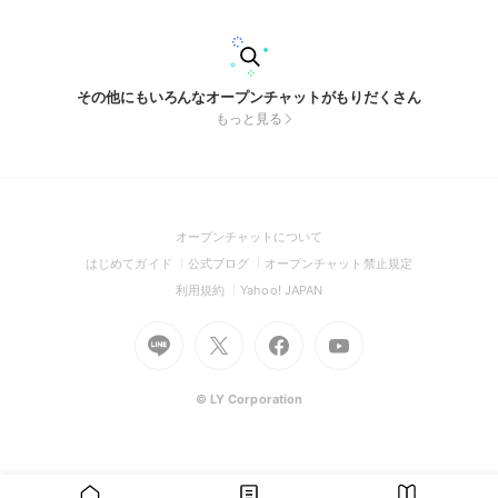
その他にもいろんなオープンチャットがもりだくさん
もっと見る
(Open
オープンチャットについて
in
(Open
(Open
(Open
はじめてガイド
公式ブログ
オープンチャット禁止規定
a
in
in
in
(Open
(Open
利用規約
Yahoo! JAPAN
new
a
a
a
in
in
window)
Go
new
Go
new
Go
Go
new
a
a
to
window)
to
window)
to
to
window)
new
new
Line
X
Facebook
Youtube
window)
window)
(Open
(Open
(Open
(Open
© LY Corporation
in
in
in
in
a
a
a
a
new
new
new
new
window)
window)
window)
window)