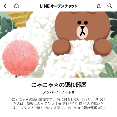
Go
share
se
back
to
home
にゃにゃ☆の隠れ部屋
メンバー 1
ノート 0
にゃにゃ☆の隠れ部屋です。 特に何もしないけれど、 見つけ
た人は、気軽に入っても 大丈夫です(*^^*) 時々1人で呟いた
り、 スタンプで遊んでいます笑 #にゃにゃ☆ #隠れ部屋 #RO
M部屋