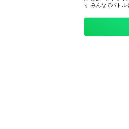
す みんなでバトル
す！ ぜひ入ってください！！ #ホロライブ #
ホロカ