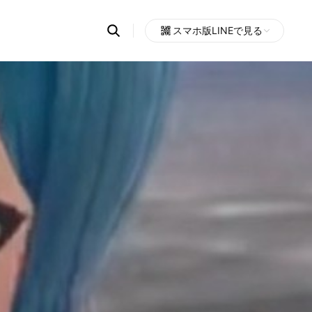
Search
スマホ版LINEで見る
OpenChats
Open
or
search
messages
area