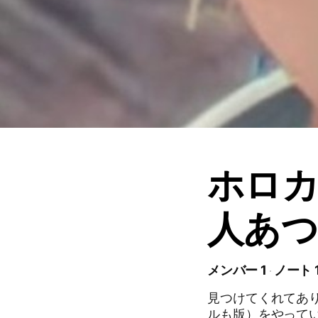
ホロ
人あ
メンバー 1
ノート 
見つけてくれてあ
ルも版）をやって