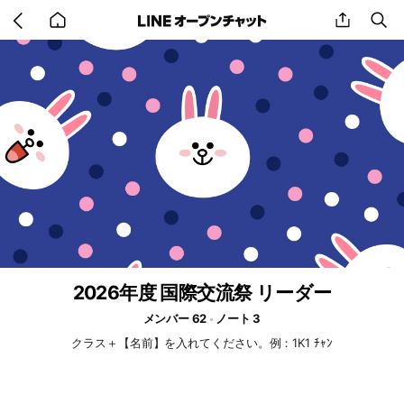
Go
share
se
back
to
home
2026年度 国際交流祭 リーダー
メンバー 62
ノート 3
クラス＋【名前】を入れてください。例：1K1 ﾁｬﾝ