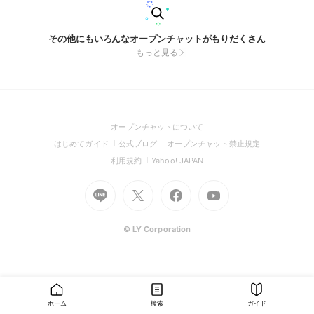
その他にもいろんなオープンチャットがもりだくさん
もっと見る
(Open
オープンチャットについて
in
(Open
(Open
(Open
はじめてガイド
公式ブログ
オープンチャット禁止規定
a
in
in
in
(Open
(Open
利用規約
Yahoo! JAPAN
new
a
a
a
in
in
window)
Go
new
Go
new
Go
Go
new
a
a
to
window)
to
window)
to
to
window)
new
new
Line
X
Facebook
Youtube
window)
window)
(Open
(Open
(Open
(Open
© LY Corporation
in
in
in
in
a
a
a
a
new
new
new
new
window)
window)
window)
window)
ホーム
検索
ガイド